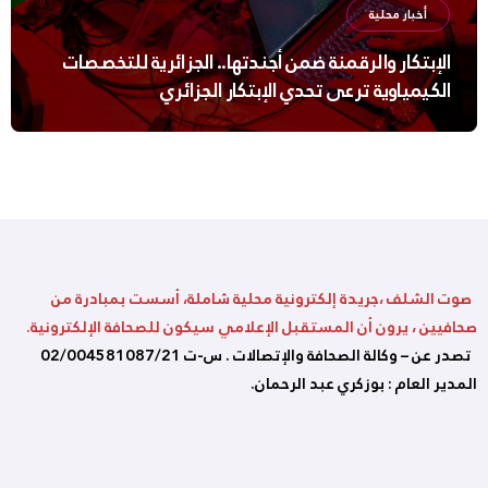
أخبار محلية
الإبتكار والرقمنة ضمن أجندتها.. الجزائرية للتخصصات
الكيمياوية ترعى تحدي الإبتكار الجزائري
صوت الشلف ،جريدة إلكترونية محلية شاملة، أسست بمبادرة من
صحافيين ، يرون أن المستقبل الإعلامي سيكون للصحافة الإلكترونية.
تصدر عن – وكالة الصحافة والإتصالات . س-ت 02/004581087/21
المدير العام : بوزكري عبد الرحمان.