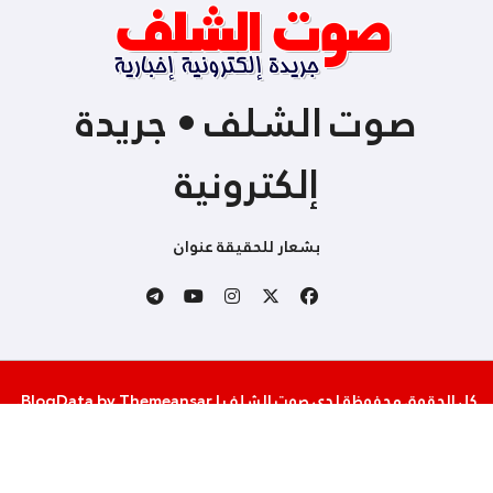
صوت الشلف • جريدة
إلكترونية
بشعار للحقيقة عنوان
كل الحقوق محفوظة لدى صوت الشلف
|
Themeansar
by
BlogData
.
من نحن
إتصل بنا
سياسة الخصوصية والإستخدام
شروط المساهمة و النشر