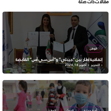
مقالات ذات صلة
الوطن
إتفاقية إطار بين “جيبلي” و”آس سي آس” القابضة
التحرير
أكتوبر 16, 2024
أخبار محلية
الحدث
الوطن