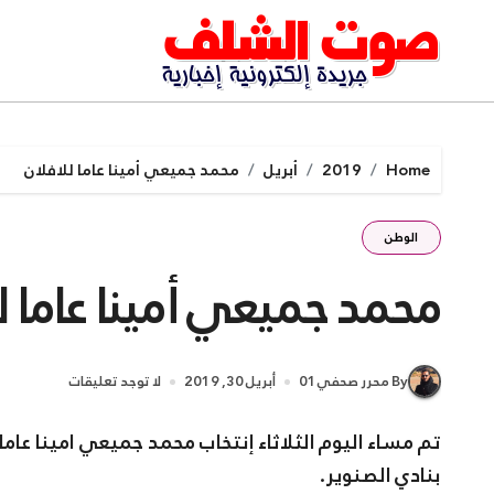
Ski
t
conten
Home
2019
أبريل
محمد جميعي أمينا عاما للافلان
الوطن
محمد جميعي أمينا عاما ل
By محرر صحفي01
أبريل 30, 2019
لا توجد تعليقات
تم مساء اليوم الثلاثاء إنتخاب محمد جميعي امينا عام
بنادي الصنوير.