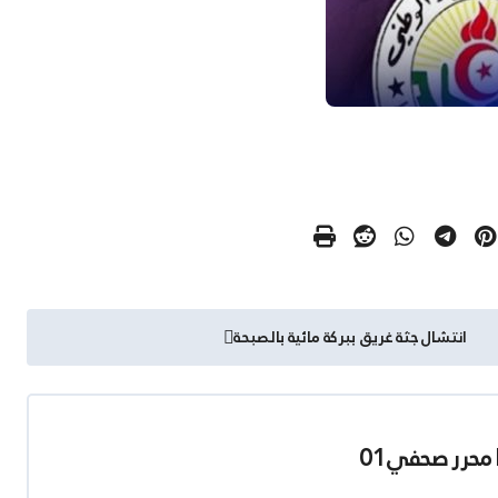
انتشال جثة غريق ببركة مائية بالصبحة
محرر صحفي01