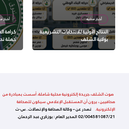
أخبار محلية
أخبار مح
النتائج الأولية للانتخابات التشريعية
كرامة ال
بولاية الشلف
حملة تح
السلامة
بالشلف
صوت الشلف ،جريدة إلكترونية محلية شاملة، أسست بمبادرة من
صحافيين ، يرون أن المستقبل الإعلامي سيكون للصحافة
الإلكترونية.
تصدر عن – وكالة الصحافة والإتصالات . س-ت
02/004581087/21 المدير العام : بوزكري عبد الرحمان.