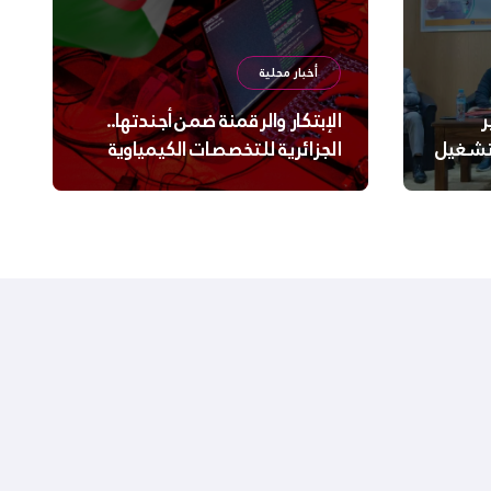
أخبار محلية
ر
الإبتكار والرقمنة ضمن أجندتها..
لتشغيل
الجزائرية للتخصصات الكيمياوية
ترعى تحدي الإبتكار الجزائري