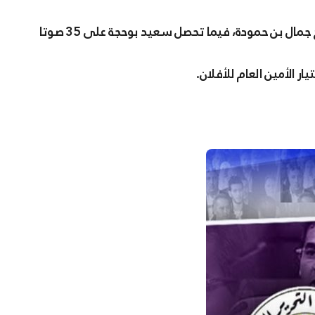
أين تحصل جميعي على 223 صوت مقابل 126 صوت لصالح جمال بن حمودة، فيما تحصل سعيد بوحجة على 35 صوتا