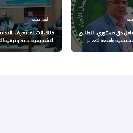
لية
أخبار محلية
عامل حق دستوري.. انطلاق
كناك الشلف يُعرف بالتدابي
سيسية واسعة لتعزيز
التشجيعية لدعم وترقية ا
 الجسدية والنفسية