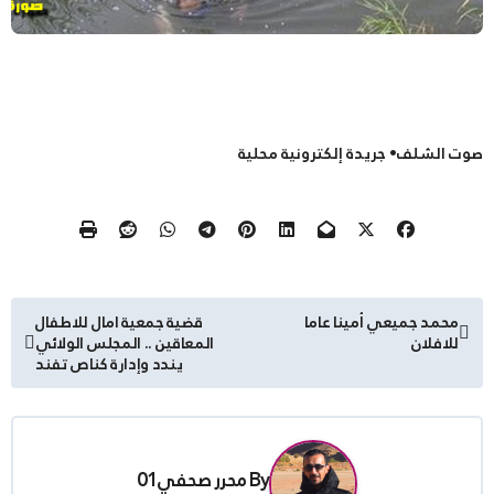
صوت الشلف• جريدة إلكترونية محلية
تصفّح
محمد جميعي أمينا عاما
قضية جمعية امال للاطفال
للافلان
المعاقين .. المجلس الولائي
المقالات
يندد وإدارة كناص تفند
By
محرر صحفي01