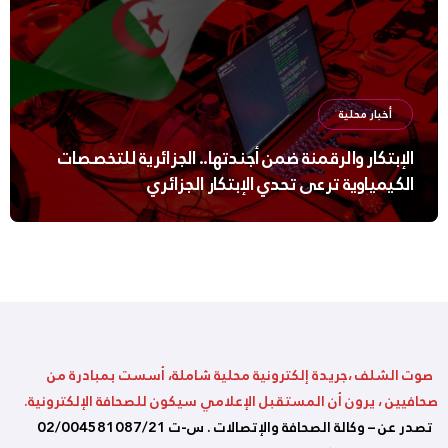
أخبار محلية
الإبتكار والرقمنة ضمن أجندتها.. الجزائرية للتخصصات
الكيمياوية ترعى تحدي الإبتكار الجزائري
صوت الشلف ،جريدة إلكترونية محلية شاملة، أسست بمبادرة من
صحافيين ، يرون أن المستقبل الإعلامي سيكون للصحافة الإلكترونية.
تصدر عن – وكالة الصحافة والإتصالات . س-ت 02/004581087/21