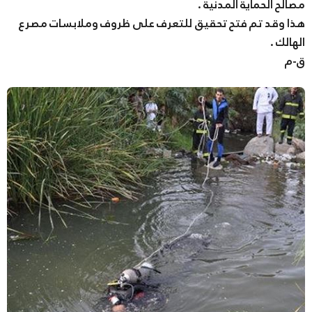
مصالح الحماية المدنية .
هذا وقد تم فتح تحقيق للتعرف على ظروف وملابسات مصرع
الهالك .
ق-م