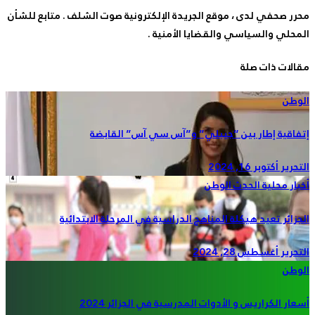
محرر صحفي لدى ، موقع الجريدة الإلكترونية صوت الشلف . متابع للشأن
المحلي والسياسي والقضايا الأمنية .
مقالات ذات صلة
الوطن
إتفاقية إطار بين “جيبلي” و”آس سي آس” القابضة
التحرير
أكتوبر 16, 2024
أخبار محلية
الحدث
الوطن
الجزائر تعيد هيكلة المناهج الدراسية في المرحلة الابتدائية
التحرير
أغسطس 28, 2024
الوطن
أسعار الكراريس و الأدوات المدرسية في الجزائر 2024