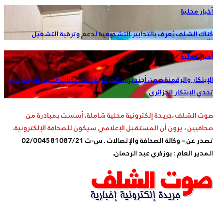
أخبار محلية
كناك الشلف يُعرف بالتدابير التشجيعية لدعم وترقية التشغيل
أخبار محلية
الإبتكار والرقمنة ضمن أجندتها.. الجزائرية للتخصصات الكيمياوية ترعى
تحدي الإبتكار الجزائري
صوت الشلف ،جريدة إلكترونية محلية شاملة، أسست بمبادرة من
صحافيين ، يرون أن المستقبل الإعلامي سيكون للصحافة الإلكترونية.
تصدر عن – وكالة الصحافة والإتصالات . س-ت 02/004581087/21
المدير العام : بوزكري عبد الرحمان.