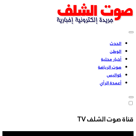
Skip
to
content
بشعار للحقيقة عنوان
الحدث
الوطن
أخبار محلية
صوت الرياضة
كواليس
أعمدة الرأي
قناة صوت الشلف TV
مشغل