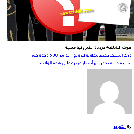
صوت الشلف• جريدة إلكترونية محلية
تصفّح
درك الشلف يحبط محاولة لترويج أزيد من 500 وحدة خمر
نشرية خاصة تحذر من أمطار غزيرة على هذه الولايات
المقالات
By
التحرير