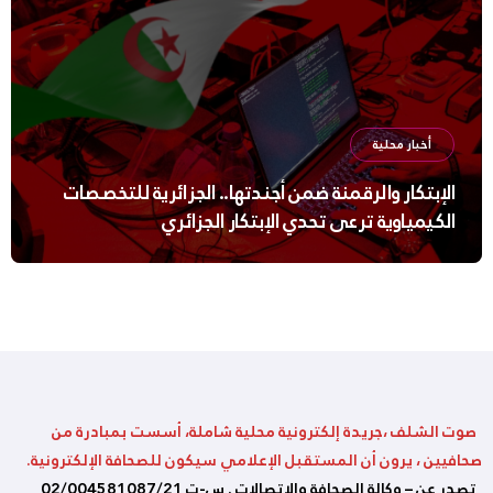
أخبار محلية
الإبتكار والرقمنة ضمن أجندتها.. الجزائرية للتخصصات
الكيمياوية ترعى تحدي الإبتكار الجزائري
صوت الشلف ،جريدة إلكترونية محلية شاملة، أسست بمبادرة من
صحافيين ، يرون أن المستقبل الإعلامي سيكون للصحافة الإلكترونية.
تصدر عن – وكالة الصحافة والإتصالات . س-ت 02/004581087/21