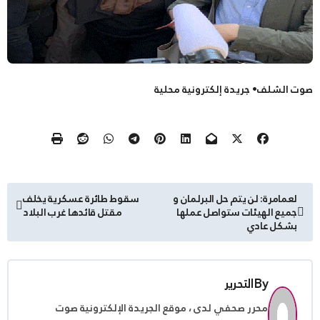
صوت الشلف• جريدة إلكترونية محلية
تصفّح
لعمامرة: لن يتم حل البرلمان و
سقوط طائرة عسكرية يخلف
جميع الهيئات ستواصل عملها
مقتل قائدها غرب البلاد
المقالات
بشكل عادي
By
التحرير
محرر صحفي لدى ، موقع الجريدة الإلكترونية صوت