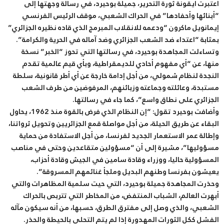
اعتبرت أيقونة ثورة التحرير، جميلة بوحيرد، في رسالة وجهتها إلى
“أبنائها وأحفادها” في الحراك الشعبي، موقف الرئيس الفرنسي
إيمانويل ماكرون “ودعمه للانقلاب المبرمج الذي قاده نظيره الجزائري”
بمثابة “اعتداء ضد الشعب الجزائري وضد آماله في الحرية والكرامة”.
وتساءلت المجاهدة بوحيرد، في رسالتها التي تحوز “الخبر” نسخة
منها، عن “أي مفهوم أحادي للديمقراطية، وبأي قيم عالمية تقدم
النجدة لنظام شمولي، من أجل إدامة خارجة عن أي أطر قانونية، سلطة
مستبدة، وعائلته وجماعته وزبائنهم، المرفوضين من طرف الشعب
الجزائري على نطاق واسع”، كما جاء في رسالتها.
وأضافت بوحيرد تقول: “إن النظام الذي فرض بالقوة منذ 1962، يحاول
البقاء عن طريق الحيلة، من أجل مواصلة قمع الجزائريين وتحويل ثرواتنا،
وإطالة عمر الاستعمار الجديد لفرنسا، من أجل الاستفادة من حماية
مسؤوليها”، مشيرة إلى أن “مسؤولين متقاعدين وحتى في مناصب
المسؤولية حاليا، ووزراء وقادة سامين في الجيش وقادة أحزاب،
يعيشون بفرنسا وطنهم البديل وملجأ غنائمهم المسروقة”.
وحذرت المجاهدة جميلة بوحيرد، التي حيت سلمية المظاهرات والتي
أبهرت العالم، الشباب المنتفض، من المخاطر التي تتربص بالحراك
الشعبي، والذي وصل إلى مفترق الطرق، حسبها، من أنه سيكون مآله
الفشل ككل الثورات المهدورة إذا لم يتم التحلي بالحيطة والحذر.