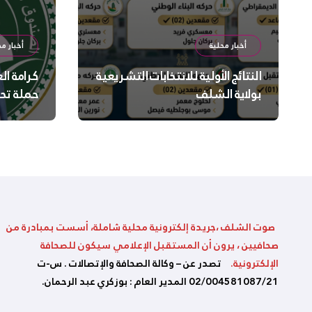
أخبار محلية
أخبار مح
النتائج الأولية للانتخابات التشريعية
كرامة ال
بولاية الشلف
حملة تح
السلامة
بالشلف
صوت الشلف ،جريدة إلكترونية محلية شاملة، أسست بمبادرة من
صحافيين ، يرون أن المستقبل الإعلامي سيكون للصحافة
الإلكترونية.
تصدر عن – وكالة الصحافة والإتصالات . س-ت
02/004581087/21 المدير العام : بوزكري عبد الرحمان.