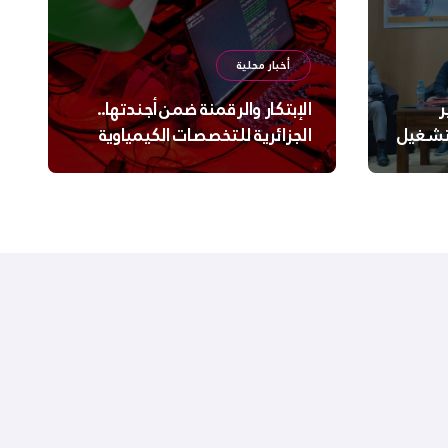
أخبار محلية
ر
الإبتكار والرقمنة ضمن أجندتها..
لتشغيل
الجزائرية للتخصصات الكيمياوية
ترعى تحدي الإبتكار الجزائري