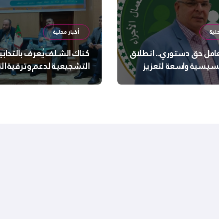
لية
أخبار محلية
عامل حق دستوري.. انطلاق
كناك الشلف يُعرف بالتدابي
سيسية واسعة لتعزيز
التشجيعية لدعم وترقية ا
 الجسدية والنفسية