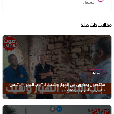
الأمنية .
مقالات ذات صلة
محليات
مختصون يحذرون من إنهيار وشيك لـ “باب البحر ” بـ تنس
التحرير
أكتوبر 22, 2023