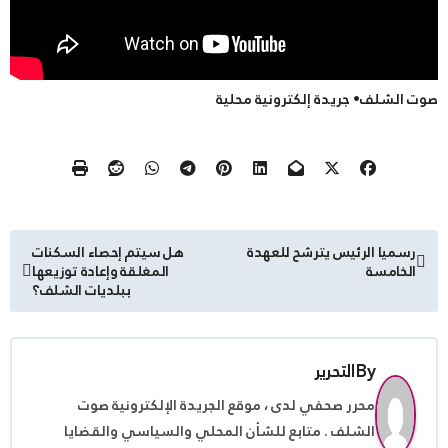
صوت الشلف• جريدة إلكترونية محلية
تصفّح
رسميا الرئيس يترشح للعهدة
هل سيتم إحصاء السكنات
الخامسة
المغلقة وإعادة توزيعها
المقالات
ببلديات الشلف؟
By
التحرير
محرر صحفي لدى ، موقع الجريدة الإلكترونية صوت
الشلف . متابع للشأن المحلي والسياسي والقضايا