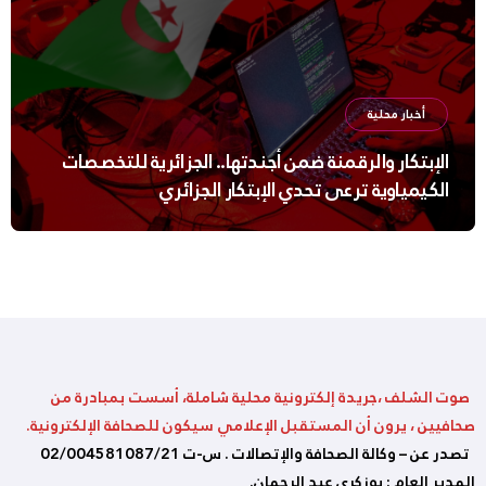
أخبار محلية
الإبتكار والرقمنة ضمن أجندتها.. الجزائرية للتخصصات
الكيمياوية ترعى تحدي الإبتكار الجزائري
صوت الشلف ،جريدة إلكترونية محلية شاملة، أسست بمبادرة من
صحافيين ، يرون أن المستقبل الإعلامي سيكون للصحافة الإلكترونية.
تصدر عن – وكالة الصحافة والإتصالات . س-ت 02/004581087/21
المدير العام : بوزكري عبد الرحمان.