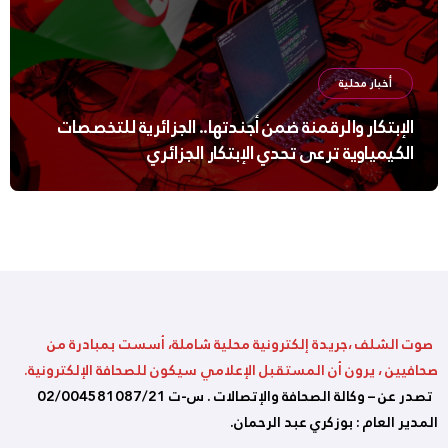
أخبار محلية
الإبتكار والرقمنة ضمن أجندتها.. الجزائرية للتخصصات
الكيمياوية ترعى تحدي الإبتكار الجزائري
صوت الشلف ،جريدة إلكترونية محلية شاملة، أسست بمبادرة من
صحافيين ، يرون أن المستقبل الإعلامي سيكون للصحافة الإلكترونية.
تصدر عن – وكالة الصحافة والإتصالات . س-ت 02/004581087/21
المدير العام : بوزكري عبد الرحمان.