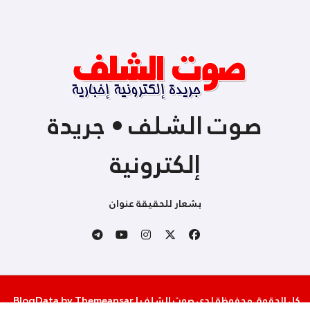
صوت الشلف • جريدة
إلكترونية
بشعار للحقيقة عنوان
كل الحقوق محفوظة لدى صوت الشلف
|
Themeansar
by
BlogData
.