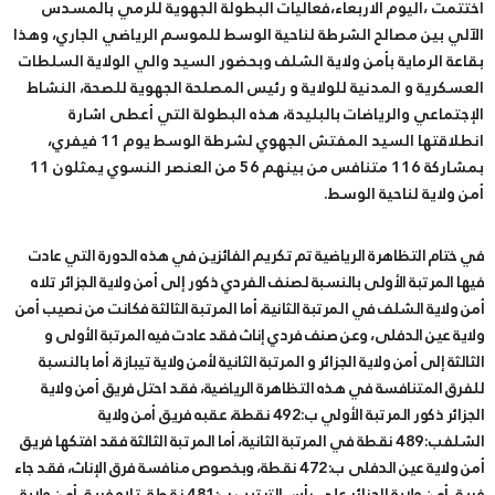
أختتمت ،اليوم الاربعاء،فعاليات البطولة الجهوية للرمي بالمسدس
الآلي بين مصالح الشرطة لناحية الوسط للموسم الرياضي الجاري، وهذا
بقاعة الرماية بأمن ولاية الشلف وبحضور السيد والي الولاية السلطات
العسكرية و المدنية للولاية و رئيس المصلحة الجهوية للصحة، النشاط
الإجتماعي والرياضات بالبليدة، هذه البطولة التي أعطى اشارة
انطلاقتها السيد المفتش الجهوي لشرطة الوسط يوم 11 فيفري،
بمشاركة 116 متنافس من بينهم 56 من العنصر النسوي يمثلون 11
أمن ولاية لناحية الوسط.
في ختام التظاهرة الرياضية تم تكريم الفائزين في هذه الدورة التي عادت
فيها المرتبة الأولى بالنسبة لصنف الفردي ذكور إلى أمن ولاية الجزائر تلاه
أمن ولاية الشلف في المرتبة الثانية، أما المرتبة الثالثة فكانت من نصيب أمن
ولاية عين الدفلى، وعن صنف فردي إناث فقد عادت فيه المرتبة الأولى و
الثالثة إلى أمن ولاية الجزائر و المرتبة الثانية لأمن ولاية تيبازة، أما بالنسبة
للفرق المتنافسة في هذه التظاهرة الرياضية، فقد احتل فريق أمن ولاية
الجزائر ذكور المرتبة الأولي ب:492 نقطة، عقبه فريق أمن ولاية
الشلفب:489 نقطة في المرتبة الثانية، أما المرتبة الثالثة فقد افتكها فريق
أمن ولاية عين الدفلى ب:472 نقطة، وبخصوص منافسة فرق الإناث، فقد جاء
فريق أمن ولاية الجزائر على رأس الترتيب ب:481 نقطة، تلاه فريق أمن ولاية