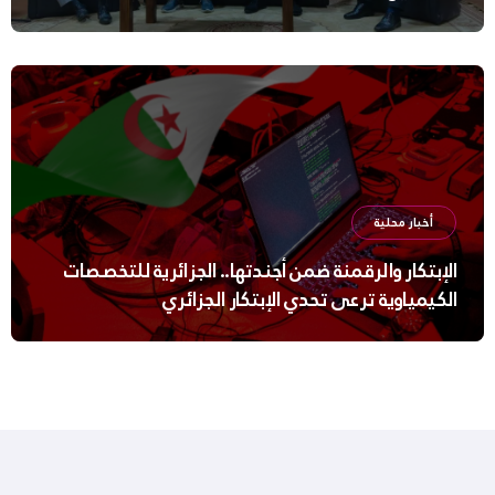
أخبار محلية
الإبتكار والرقمنة ضمن أجندتها.. الجزائرية للتخصصات
الكيمياوية ترعى تحدي الإبتكار الجزائري