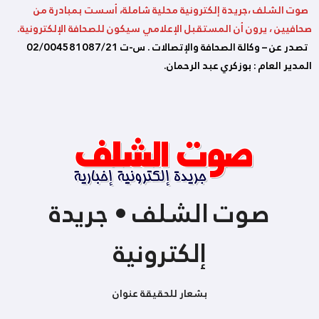
صوت الشلف ،جريدة إلكترونية محلية شاملة، أسست بمبادرة من
صحافيين ، يرون أن المستقبل الإعلامي سيكون للصحافة الإلكترونية.
تصدر عن – وكالة الصحافة والإتصالات . س-ت 02/004581087/21
المدير العام : بوزكري عبد الرحمان.
صوت الشلف • جريدة
إلكترونية
بشعار للحقيقة عنوان