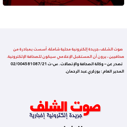
صوت الشلف ،جريدة إلكترونية محلية شاملة، أسست بمبادرة من
صحافيين ، يرون أن المستقبل الإعلامي سيكون للصحافة الإلكترونية.
تصدر عن – وكالة الصحافة والإتصالات . س-ت 02/004581087/21
المدير العام : بوزكري عبد الرحمان.