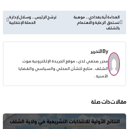
تصفّح
العداءة آية بغدادي .. موهبة
ترشح الرئيس .. وسلال لإدارة
تستحق الرعاية والاهتمام
الحملة الإنتخابية
المقالات
بالشلف
By
التحرير
محرر صحفي لدى ، موقع الجريدة الإلكترونية صوت
الشلف . متابع للشأن المحلي والسياسي والقضايا
الأمنية .
مقالات ذات صلة