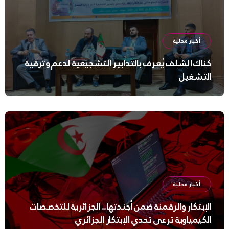
أخبار محلية
كناك الشلف يُعرف بالتدابير التشجيعية لدعم وترقية
التشغيل
أخبار محلية
الإبتكار والرقمنة ضمن أجندتها.. الجزائرية للتخصصات
الكيمياوية ترعى تحدي الإبتكار الجزائري