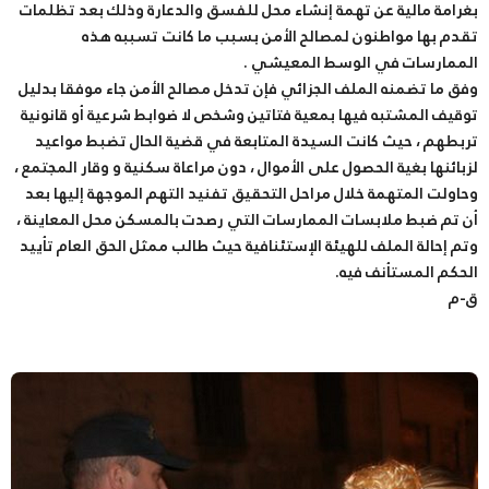
بغرامة مالية عن تهمة إنشاء محل للفسق والدعارة وذلك بعد تظلمات
تقدم بها مواطنون لمصالح الأمن بسبب ما كانت تسببه هذه
الممارسات في الوسط المعيشي .
وفق ما تضمنه الملف الجزائي فإن تدخل مصالح الأمن جاء موفقا بدليل
توقيف المشتبه فيها بمعية فتاتين وشخص لا ضوابط شرعية أو قانونية
تربطهم ، حيث كانت السيدة المتابعة في قضية الحال تضبط مواعيد
لزبائنها بغية الحصول على الأموال ، دون مراعاة سكنية و وقار المجتمع ،
وحاولت المتهمة خلال مراحل التحقيق تفنيد التهم الموجهة إليها بعد
أن تم ضبط ملابسات الممارسات التي رصدت بالمسكن محل المعاينة ،
وتم إحالة الملف للهيئة الإستئنافية حيث طالب ممثل الحق العام تأييد
الحكم المستأنف فيه.
ق-م