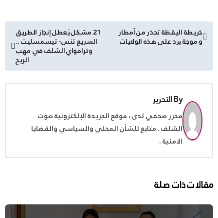
تصفّح
خريطة اليقظة تحذر من أمطار
21 مشكل يُعطل إنجاز الطريق
و موجة برد على هذه الولايات
السريع تنس- تيسمسليت ..
المقالات
وترامواي الشلف في مهب
الريح
By
التحرير
محرر صحفي لدى ، موقع الجريدة الإلكترونية صوت
الشلف . متابع للشأن المحلي والسياسي والقضايا
الأمنية .
مقالات ذات صلة