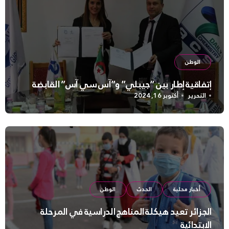
الوطن
إتفاقية إطار بين “جيبلي” و”آس سي آس” القابضة
التحرير
أكتوبر 16, 2024
أخبار محلية
الحدث
الوطن
الجزائر تعيد هيكلة المناهج الدراسية في المرحلة
الابتدائية