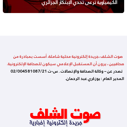
الكيمياوية ترعى تحدي الإبتكار الجزائري
صوت الشلف ،جريدة إلكترونية محلية شاملة، أسست بمبادرة من
صحافيين ، يرون أن المستقبل الإعلامي سيكون للصحافة الإلكترونية.
تصدر عن – وكالة الصحافة والإتصالات . س-ت 02/004581087/21
المدير العام : بوزكري عبد الرحمان.