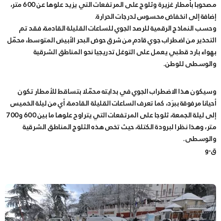
مصحوبا بأمطار غزيرة وثلوج على المرتفعات التي يزيد علوها عن 600 متر،
إضافة إلى انخفاض محسوس لدرجات الحرارة.
وحسب النماذج الرقمية للرصد الجوي للساعات القليلة القادمة، فقد تم
التحذير من اضطراب جوي قادم من شرق حوض البحر الأبيض المتوسط، محمّل
بهواء بارد قطبي يعمل على التوغل تدريجيا نحو المناطق الشرقية
والوسطى للوطن.
وسيكون هذا الاضطراب الجوي في بدايته محمّلا بتساقط للأمطار تكون
أحيانا مرفوقة ببرَد، كما تعرف الساعات القليلة القادمة، أي من ليلة الخميس
إلى ليلة الجمعة، ثلوجا على المرتفعات التي يتراوح علوها ما بين 600 و700
متر، وهذا نظرا لبرودة الكتلة، حيث تخص هذه الثلوج المناطق الشرقية
والوسطى.
ق-و