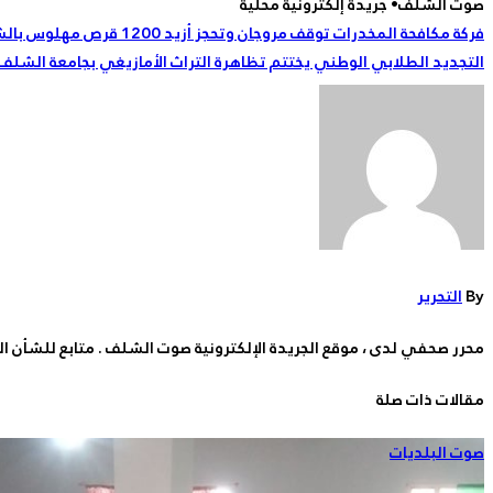
صوت الشلف• جريدة إلكترونية محلية
تصفّح
فركة مكافحة المخدرات توقف مروجان وتحجز أزيد 1200 قرص مهلوس بالشلف
التجديد الطلابي الوطني يختتم تظاهرة التراث الأمازيغي بجامعة الشلف
المقالات
By
التحرير
محرر صحفي لدى ، موقع الجريدة الإلكترونية صوت الشلف . متابع للشأن ا
مقالات ذات صلة
صوت البلديات