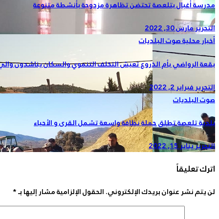
مدرسة أغبال بتلعصة تحتضن تظاهرة مزدوجة بأنشطة متنوعة
التحرير
مارس 30, 2022
أخبار محلية
صوت البلديات
بقعة الرواضي بأم الذروع تعيش التخلف التنموي والسكان يناشدون وال
التحرير
فبراير 2, 2022
صوت البلديات
بلدية تلعصة تطلق حملة نظافة واسعة تشمل القرى و الأحياء
التحرير
يناير 15, 2022
اترك تعليقاً
لن يتم نشر عنوان بريدك الإلكتروني.
الحقول الإلزامية مشار إليها بـ
*