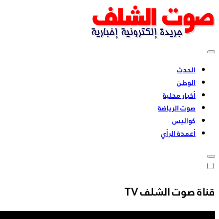
Skip
to
content
بشعار للحقيقة عنوان
الحدث
الوطن
أخبار محلية
صوت الرياضة
كواليس
أعمدة الرأي
قناة صوت الشلف TV
مشغل