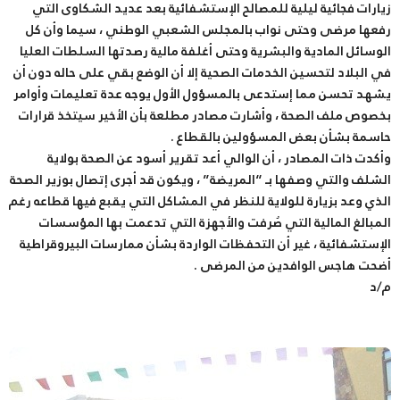
زيارات فجائية ليلية للمصالح الإستشفائية بعد عديد الشكاوى التي
رفعها مرضى وحتى نواب بالمجلس الشعبي الوطني ، سيما وأن كل
الوسائل المادية والبشرية وحتى أغلفة مالية رصدتها السلطات العليا
في البلاد لتحسين الخدمات الصحية إلا أن الوضع بقي على حاله دون أن
يشهد تحسن مما إستدعى بالمسؤول الأول يوجه عدة تعليمات وأوامر
بخصوص ملف الصحة ، وأشارت مصادر مطلعة بأن الأخير سيتخذ قرارات
حاسمة بشأن بعض المسؤولين بالقطاع .
وأكدت ذات المصادر ، أن الوالي أعد تقرير أسود عن الصحة بولاية
الشلف والتي وصفها بـ “المريضة” ، ويكون قد أجرى إتصال بوزير الصحة
الذي وعد بزيارة للولاية للنظر في المشاكل التي يقبع فيها قطاعه رغم
المبالغ المالية التي صُرفت والأجهزة التي تدعمت بها المؤسسات
الإستشفائية ، غير أن التحفظات الواردة بشأن ممارسات البيروقراطية
أضحت هاجس الوافدين من المرضى .
م/د