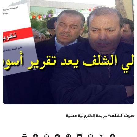
صوت الشلف• جريدة إلكترونية محلية