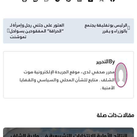
تصفّح
الرئيس بوتفليقة يجتمع
العثور على جثتي رجل وإمرأة لـ
بالوزراء و يقرر
“الحراقة” المفقودين بسواحل
المقالات
تموشنت
By
التحرير
محرر صحفي لدى ، موقع الجريدة الإلكترونية صوت
الشلف . متابع للشأن المحلي والسياسي والقضايا
الأمنية .
مقالات ذات صلة