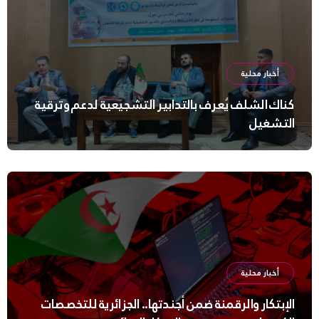
أخبار محلية
كناك الشلف يُعرف بالتدابير التشجيعية لدعم وترقية
التشغيل
أخبار محلية
الإبتكار والرقمنة ضمن أجندتها.. الجزائرية للتخصصات