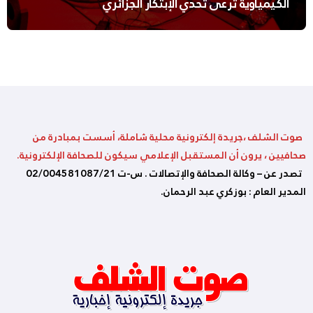
الكيمياوية ترعى تحدي الإبتكار الجزائري
صوت الشلف ،جريدة إلكترونية محلية شاملة، أسست بمبادرة من
صحافيين ، يرون أن المستقبل الإعلامي سيكون للصحافة الإلكترونية.
تصدر عن – وكالة الصحافة والإتصالات . س-ت 02/004581087/21
المدير العام : بوزكري عبد الرحمان.