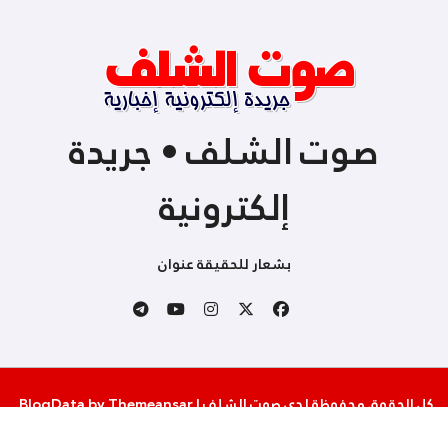
صوت الشلف • جريدة
إلكترونية
بشعار للحقيقة عنوان
كل الحقوق محفوظة لدى صوت الشلف
|
Themeansar
by
BlogData
.
من نحن
إتصل بنا
سياسة الخصوصية والإستخدام