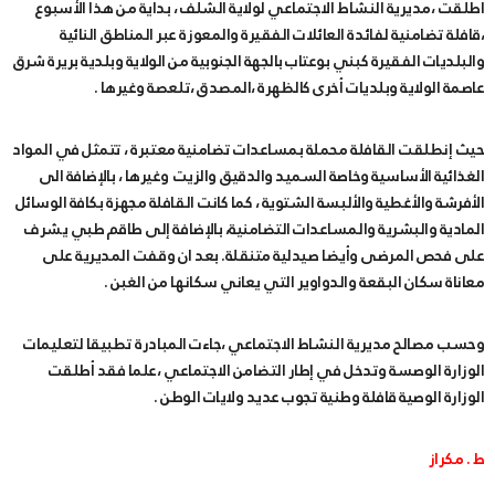
اطلقت ،مديرية النشاط الاجتماعي لولاية الشلف ، بداية من هذا الأسبوع
،قافلة تضامنية لفائدة العائلات الفقيرة والمعوزة عبر المناطق النائية
والبلديات الفقيرة كبني بوعتاب بالجهة الجنوبية من الولاية وبلدية بريرة شرق
عاصمة الولاية وبلديات أخرى كالظهرة ،المصدق ،تلعصة وغيرها .
حيث إنطلقت القافلة محملة بمساعدات تضامنية معتبرة ، تتمثل في المواد
الغذائية الأساسية وخاصة السميد والدقيق والزيت وغيرها ، بالإضافة الى
الأفرشة والأغطية والألبسة الشتوية ، كما كانت القافلة مجهزة بكافة الوسائل
المادية والبشرية والمساعدات التضامنية، بالإضافة إلى طاقم طبي يشرف
على فحص المرضى وأيضا صيدلية متنقلة. بعد ان وقفت المديرية على
معاناة سكان البقعة والدواوير التي يعاني سكانها من الغبن .
وحسب مصالح مديرية النشاط الاجتماعي ،جاءت المبادرة تطبيقا لتعليمات
الوزارة الوصسة وتدخل في إطار التضامن الاجتماعي ،علما فقد أطلقت
الوزارة الوصية قافلة وطنية تجوب عديد ولايات الوطن .
ط . مكراز