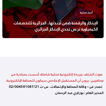
أخبار محلية
الإبتكار والرقمنة ضمن أجندتها.. الجزائرية للتخصصات
الكيمياوية ترعى تحدي الإبتكار الجزائري
صوت الشلف ،جريدة إلكترونية محلية شاملة، أسست بمبادرة من
صحافيين ، يرون أن المستقبل الإعلامي سيكون للصحافة الإلكترونية.
تصدر عن – وكالة الصحافة والإتصالات . س-ت 02/004581087/21
المدير العام : بوزكري عبد الرحمان.