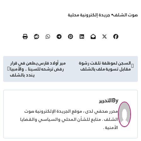
صوت الشلف• جريدة إلكترونية محلية
تصفّح
السجن لموظفة تلقت رشوة
مير أولاد فارس يطعن في قرار
مقابل تسوية ملف بالشلف
رفض ترشحه للسينا .. والأمبيا
المقالات
يندد بالشلف
By
التحرير
محرر صحفي لدى ، موقع الجريدة الإلكترونية صوت
الشلف . متابع للشأن المحلي والسياسي والقضايا
الأمنية .