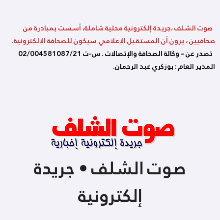
صوت الشلف ،جريدة إلكترونية محلية شاملة، أسست بمبادرة من
صحافيين ، يرون أن المستقبل الإعلامي سيكون للصحافة الإلكترونية.
تصدر عن – وكالة الصحافة والإتصالات . س-ت 02/004581087/21
المدير العام : بوزكري عبد الرحمان.
صوت الشلف • جريدة
إلكترونية