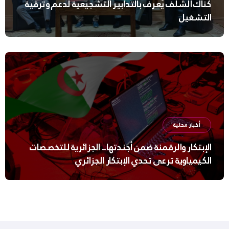
كناك الشلف يُعرف بالتدابير التشجيعية لدعم وترقية
التشغيل
أخبار محلية
الإبتكار والرقمنة ضمن أجندتها.. الجزائرية للتخصصات
الكيمياوية ترعى تحدي الإبتكار الجزائري