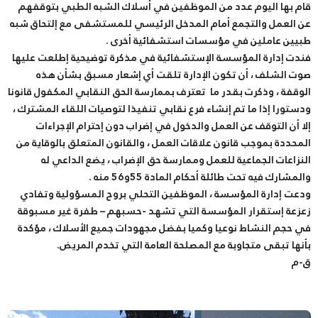
قام بها اليوم عدد من الموظفين في أسلاك الشبه الطبي بتوقفهم
عن العمل والتجمع أمام المدخل الرئيسي للمستشفى مع إلتحاق شبه
طبيين عاملين في مؤسسات استشفائية أخرى .
فندت إدارة المؤسسة الإستشفائية في مذكرة توضيحية إطلعت عليها
صوت الشلف ، أن تكون الإدارة تلقت أي إشعار مسبق بشأن هذه
الوقفة ، وذكرت بقدر ما تعترف بممارسة الحق النقابي المكفول قانونا
ودستورا إذا ما تم إنشاء فرع نقابي تنفيذا لتوصيات اللقاء المشترك ،
إلا أن التوقف عن العمل والدخول في إضراب دون إحترام الإجراءات
المحددة بموجب قانون علاقات العمل ، والقانون المتعلق بالوقاية من
النزاعات الجماعية للعمل وممارسة حق الإضراب ، يضع الداعي له
والمشارك فيه تحت طائلة أحكام المادة 55و56 منه .
ودعت إدارة المؤسسة ، الموظفين التحلي بروح المسؤولية وتفادي
زعزعة إستقرار المؤسسة التي تشهد -حسبهم – طفرة غير مسبوقة
في حجم النشاط نوعيا وكميا بفضل مجهودات جميع الأسلاك ، مؤكدة
بأنها تبقى متجاوبة مع المصلحة العامة التي تخدم المريض.
ق-م