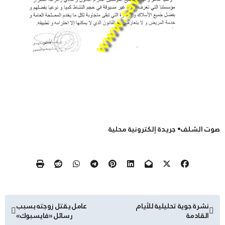
صوت الشلف• جريدة إلكترونية محلية
تصفّح
نشرة جوية تحليلية للأيام
عامل يقتل زوجته بسبب
القادمة
رسائل «فايسبوك»
المقالات