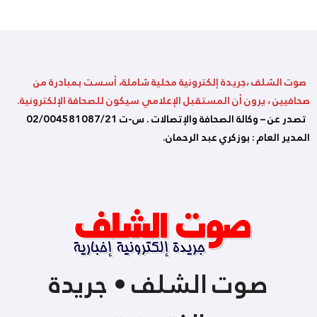
صوت الشلف ،جريدة إلكترونية محلية شاملة، أسست بمبادرة من
صحافيين ، يرون أن المستقبل الإعلامي سيكون للصحافة الإلكترونية.
تصدر عن – وكالة الصحافة والإتصالات . س-ت 02/004581087/21
المدير العام : بوزكري عبد الرحمان.
صوت الشلف • جريدة