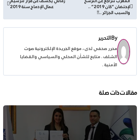
المغرب تتراجع عن الترشح
زمالي يكشف عن قرار لترسيم
لإحتضان “كان 2019” ..
عمال الإدماج سنة 2019
المقالات
والسبب الجزائر ..‼
By
التحرير
محرر صحفي لدى ، موقع الجريدة الإلكترونية صوت
الشلف . متابع للشأن المحلي والسياسي والقضايا
الأمنية .
مقالات ذات صلة