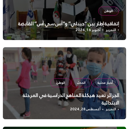
الوطن
إتفاقية إطار بين “جيبلي” و”آس سي آس” القابضة
التحرير
أكتوبر 16, 2024
أخبار محلية
الحدث
الوطن
الجزائر تعيد هيكلة المناهج الدراسية في المرحلة
الابتدائية
التحرير
أغسطس 28, 2024