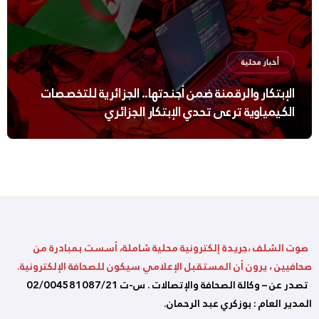
أخبار محلية
الإبتكار والرقمنة ضمن أجندتها.. الجزائرية للتخصصات
الكيمياوية ترعى تحدي الإبتكار الجزائري
صوت الشلف ،جريدة إلكترونية محلية شاملة، أسست بمبادرة من
صحافيين ، يرون أن المستقبل الإعلامي سيكون للصحافة الإلكترونية.
تصدر عن – وكالة الصحافة والإتصالات . س-ت 02/004581087/21
المدير العام : بوزكري عبد الرحمان.