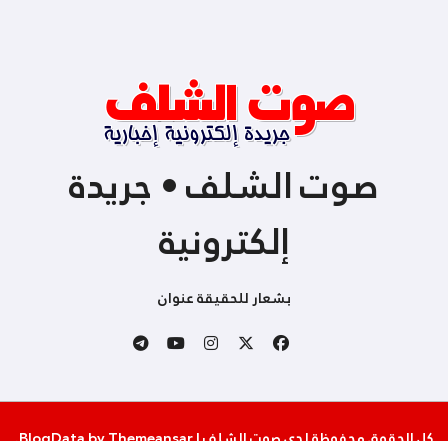
صوت الشلف • جريدة
إلكترونية
بشعار للحقيقة عنوان
كل الحقوق محفوظة لدى صوت الشلف
|
Themeansar
by
BlogData
.