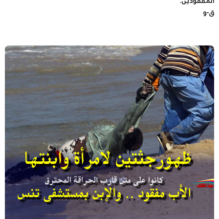
المفقودين.
ق-و