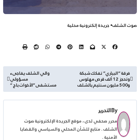
صوت الشلف• جريدة إلكترونية محلية
تصفّح
فرقة “البياري” تفكك شبكة
والي الشلف يفاجىء
وتحجز 12 ألف قرص مهلوس
مسؤولي
المقالات
و500 مليون سنتيم بالشلف
مستشفى”الأخوات باج “
By
التحرير
محرر صحفي لدى ، موقع الجريدة الإلكترونية صوت
الشلف . متابع للشأن المحلي والسياسي والقضايا
الأمنية .