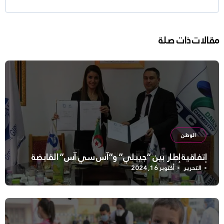
مقالات ذات صلة
الوطن
إتفاقية إطار بين “جيبلي” و”آس سي آس” القابضة
التحرير
أكتوبر 16, 2024