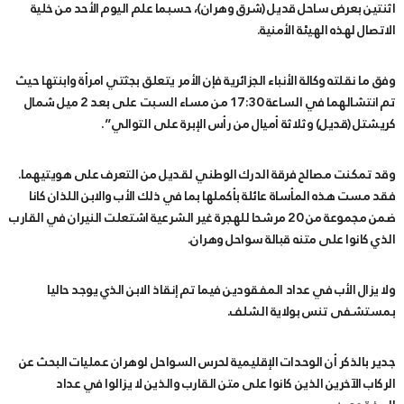
اثنتين بعرض ساحل قديل (شرق وهران)، حسبما علم اليوم الأحد من خلية
الاتصال لهذه الهيئة الأمنية.
وفق ما نقلته وكالة الأنباء الجزائرية فإن الأمر يتعلق بجثتي امرأة وابنتها حيث
تم انتشالهما في الساعة 17:30 من مساء السبت على بعد 2 ميل شمال
كريشتل (قديل) وثلاثة أميال من رأس الإبرة على التوالي”.
وقد تمكنت مصالح فرقة الدرك الوطني لقديل من التعرف على هويتيهما.
فقد مست هذه المأساة عائلة بأكملها بما في ذلك الأب والابن اللذان كانا
ضمن مجموعة من 20 مرشحا للهجرة غير الشرعية اشتعلت النيران في القارب
الذي كانوا على متنه قبالة سواحل وهران.
ولا يزال الأب في عداد المفقودين فيما تم إنقاذ الابن الذي يوجد حاليا
بمستشفى تنس بولاية الشلف.
جدير بالذكر أن الوحدات الإقليمية لحرس السواحل لوهران عمليات البحث عن
الركاب الآخرين الذين كانوا على متن القارب والذين لا يزالوا في عداد