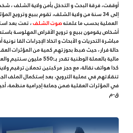
إلى 34 سنة من ولاية الشلف، تقوم ببيع وترويج المؤثرات العقلية عبرإقليم ولاية الشلف.
العملية بحسب ما علمته
صوت الشلف
، تمت بعد استغ
أشخاص يقومون ببيع و ترويج الأقراص المهلوسة باستع
كذا هواتف نقالة، مع حجز مركبتين تحملان ترقيم ولا
تنقلاتهم في عملية الترويج، بعد إستكمال الملف الج
في المؤثرات العقلية ضمن جماعة إجرامية منظمة، أح
ق-م