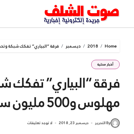
Ski
t
conten
Home
2018
ديسمبر
فرقة “البياري” تفكك شبكة وتحجز 12 ألف قرص مهلوس و500 مليون سنتيم با
أخبار محلية
مهلوس و500 مليون سنتيم بالشلف
By التحرير
ديسمبر 23, 2018
لا توجد تعليقات