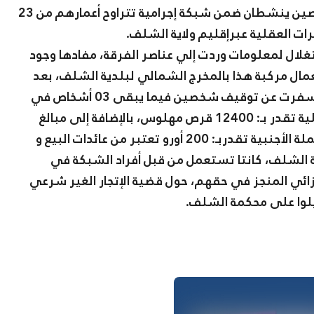
أوقفت، فرقة البحث و التدخل بأمن ولاية الشلف ، شخصين ينشطان ضمن شبكة إجرامية تتراوح أعمارهم من 23
لال لمعلومات وردت إلي عناصر الفرقة، مفادها وجود
مال مركبة هذا بالمخرج الشمالي لبلدية الشلف، بعد
مباشرة التحريات و الأبحاث و اتخاذ الإجراءات القا نونية أسفرت عن توقيف شخصين فيما يبقى 03 أشخاص في
حالة فرار، حيث ضبط بحوزتهم كمية من المؤثرات العقلية تقدر بـ: 12400 قرص مهلوس، بالإضافة إلى مبالغ
مالية بالعملة الوطنية تقدر بـ:550 مليون سنتيم والعملة الأجنبية تقدربـ: 200 أورو تعتبر من عائدات البيع و
ية الشلف، كانتا تستعمل من قبل أفراد الشبكة في
زائي المنجز في حقهم، حول قضية الإتجار الغير شرعي
يلوا على محكمة الشلف.