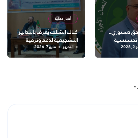
أخبار محلية
 حق دستوري..
كناك الشلف يُعرف بالتدابير
 تحسيسية
التشجيعية لدعم وترقية
 السلامة
التشغيل
2026
التحرير
مايو 7, 2026
نفسية بالشلف
ـ
*