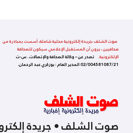
بالشلف
صوت الشلف ،جريدة إلكترونية محلية شاملة، أسست بمبادرة من
صحافيين ، يرون أن المستقبل الإعلامي سيكون للصحافة
الإلكترونية.
تصدر عن – وكالة الصحافة والإتصالات . س-ت
02/004581087/21 المدير العام : بوزكري عبد الرحمان.
صوت الشلف • جريدة إلكترون