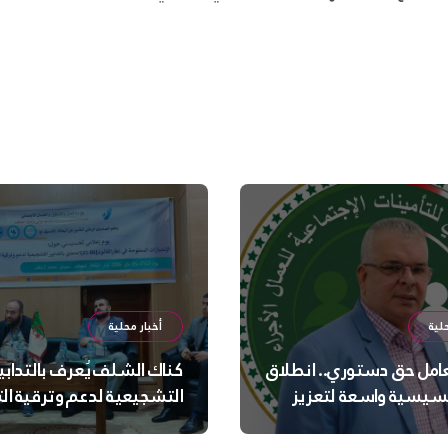
لية
أخبار محلية
عامل حق دستوري.. انطلاق
كناك الشلف يُعرف بالتدابي
سيسية واسعة لتعزيز
التشجيعية لدعم وترقية ا
 الجسدية والنفسية