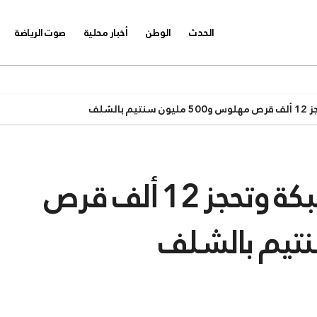
الحدث
الوطن
أخبار محلية
صوت الرياضة
لشلف
فرقة “البياري” تفكك شبكة وتحجز 12 ألف قرص