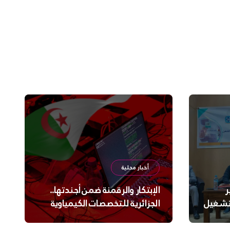
أخبار محلية
ر
الإبتكار والرقمنة ضمن أجندتها..
لتشغيل
الجزائرية للتخصصات الكيمياوية
ترعى تحدي الإبتكار الجزائري