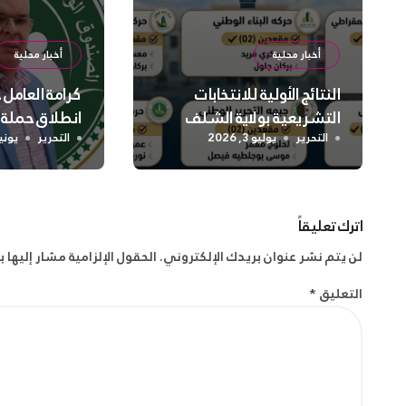
أخبار محلية
أخبار محلية
النتائج الأولية للانتخابات
كرامة العامل
التشريعية بولاية الشلف
انطلاق حملة
واسعة لتعزيز
التحرير
يوليو 3, 2026
التحرير
يونيو 2, 
الجسدية وال
اترك تعليقاً
لن يتم نشر عنوان بريدك الإلكتروني.
الحقول الإلزامية مشار إليها ب
التعليق
*