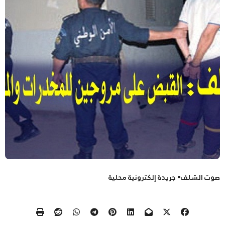
صوت الشلف• جريدة إلكترونية محلية