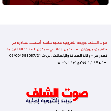
صوت الشلف ،جريدة إلكترونية محلية شاملة، أسست بمبادرة من
صحافيين ، يرون أن المستقبل الإعلامي سيكون للصحافة الإلكترونية.
تصدر عن – وكالة الصحافة والإتصالات . س-ت 02/004581087/21
المدير العام : بوزكري عبد الرحمان.