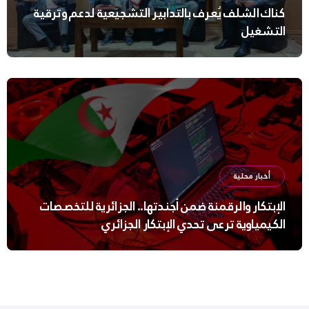
كناك الشلف يُعرف بالتدابير التشجيعية لدعم وترقية
التشغيل
أخبار محلية
الإبتكار والرقمنة ضمن أجندتها.. الجزائرية للتخصصات
الكيمياوية ترعى تحدي الإبتكار الجزائري