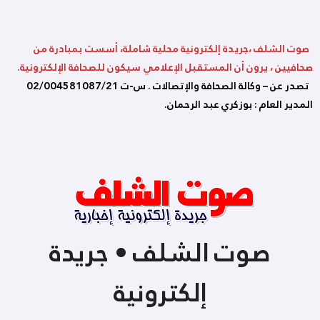
صوت الشلف ،جريدة إلكترونية محلية شاملة، أسست بمبادرة من
صحافيين ، يرون أن المستقبل الإعلامي سيكون للصحافة الإلكترونية.
تصدر عن – وكالة الصحافة والإتصالات . س-ت 02/004581087/21
المدير العام : بوزكري عبد الرحمان.
صوت الشلف • جريدة
إلكترونية