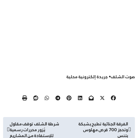
صوت الشلف• جريدة إلكترونية محلية
تصفّح
الفرقة الجنائية تطيح بشبكة
شرطة الشلف توقف مقاول
وتحجز 700 قرص مهلوس
يُزور محررات رسمية
المقالات
بتنس
للإستفادة من المشاريع