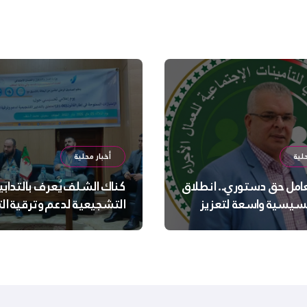
لية
أخبار محلية
عامل حق دستوري.. انطلاق
كناك الشلف يُعرف بالتدابي
سيسية واسعة لتعزيز
التشجيعية لدعم وترقية ا
 الجسدية والنفسية