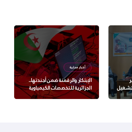
أخبار محلية
ر
الإبتكار والرقمنة ضمن أجندتها..
لتشغيل
الجزائرية للتخصصات الكيمياوية
ترعى تحدي الإبتكار الجزائري