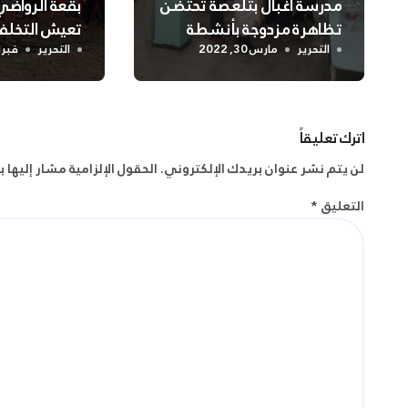
مدرسة أغبال بتلعصة تحتضن
بقعة الرواضي 
تظاهرة مزدوجة بأنشطة
تعيش التخلف
متنوعة
والسكان يناش
التحرير
مارس 30, 2022
التحرير
فبراير 2
الشلف
اترك تعليقاً
لن يتم نشر عنوان بريدك الإلكتروني.
الحقول الإلزامية مشار إليها ب
التعليق
*