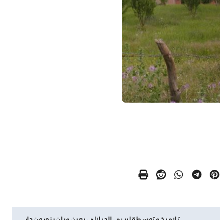
تلاميذ متوسطة لريبي الجيلالي بعين مران يزورون دار