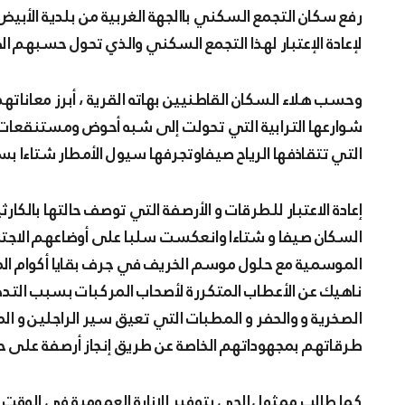
رفع سكان التجمع السكني باالجهة الغربية من بلدية الأبيض مجاجة بولاية الشلف ، نداء الى السلطات المحلية والولائية
لإعادة الإعتبار لهذا التجمع السكني والذي تحول حسبهم ال
وحسب هلاء السكان القاطنيين بهاته القرية ، أبرز معاناتهم
شوارعها الترابية التي تحولت إلى شبه أحوض ومستنقعات لتج
التي تتقاذفها الرياح صيفاوتجرفها سيول الأمطار شتاءا 
إعادة الاعتبار للطرقات و الأرصفة التي توصف حالتها بال
السكان صيفا و شتاءا وانعكست سلبا على أوضاعهم الاجتما
الموسمية مع حلول موسم الخريف في جرف بقايا أكوام المز
ناهيك عن الأعطاب المتكررة لأصحاب المركبات بسبب التد
الصخرية و والحفر و المطبات التي تعيق سير الراجلين و ا
طرقاتهم بمجهوداتهم الخاصة عن طريق إنجاز أرصفة على حو
كما طالب ممثول الحي بتوفير الإنارة العمومية في الوقت 