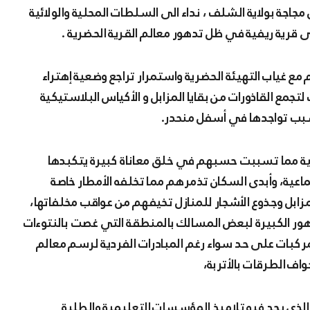
ى قرية ريفية في ظل تدهور معالم القرية الحضرية .
 مع غياب التهيئة الحضرية واستمرار تراجع وضعية إهتراء
مع القاذورات من بقايا المزابل و الأكياس البلاستيكية
بسبب تواجدها في أسفل منحدر.
كارثية مما تسببت حسبهم في خلق معاناة كبيرة يتكبدها
عية، وأبدى السكان تذمرهم مما تخلفه الأمطار خاصة
ابل وجذوع الأشجار للمنازل تخيفهم من عواقب مخلفاتها،
هور الكبيرة لبعض المسالك بالمنطقة التي غصت بالنتوءات
لمركبات على حد سواء رغم المبادرات الفردية لرسم معالم
اف الطرقات بالأتربة،
الذي يجد فيه تلاميذ المؤسسات التعليمية والطلبة