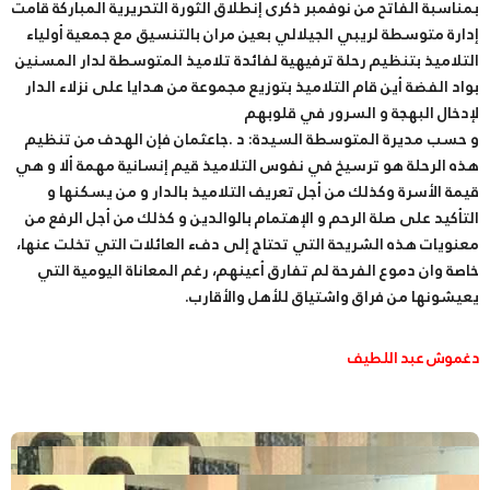
بمناسبة الفاتح من نوفمبر ذكرى إنطلاق الثورة التحريرية المباركة قامت
إدارة متوسطة لريبي الجيلالي بعين مران بالتنسيق مع جمعية أولياء
التلاميذ بتنظيم رحلة ترفيهية لفائدة تلاميذ المتوسطة لدار المسنين
بواد الفضة أين قام التلاميذ بتوزيع مجموعة من هدايا على نزلاء الدار
لإدخال البهجة و السرور في قلوبهم
و حسب مديرة المتوسطة السيدة: د .جاعثمان فإن الهدف من تنظيم
هذه الرحلة هو ترسيخ في نفوس التلاميذ قيم إنسانية مهمة ألا و هي
قيمة الأسرة وكذلك من أجل تعريف التلاميذ بالدار و من يسكنها و
التأكيد على صلة الرحم و الإهتمام بالوالدين و كذلك من أجل الرفع من
معنويات هذه الشريحة التي تحتاج إلى دفء العائلات التي تخلت عنها،
خاصة وان دموع الفرحة لم تفارق أعينهم، رغم المعاناة اليومية التي
يعيشونها من فراق واشتياق للأهل والأقارب.
دغموش عبد اللطيف