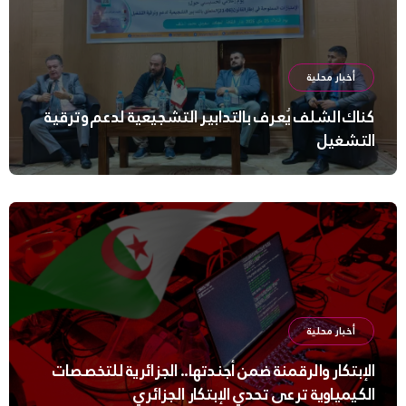
أخبار محلية
كناك الشلف يُعرف بالتدابير التشجيعية لدعم وترقية
التشغيل
أخبار محلية
الإبتكار والرقمنة ضمن أجندتها.. الجزائرية للتخصصات
الكيمياوية ترعى تحدي الإبتكار الجزائري