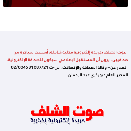
صوت الشلف ،جريدة إلكترونية محلية شاملة، أسست بمبادرة من
صحافيين ، يرون أن المستقبل الإعلامي سيكون للصحافة الإلكترونية.
تصدر عن – وكالة الصحافة والإتصالات . س-ت 02/004581087/21
المدير العام : بوزكري عبد الرحمان.