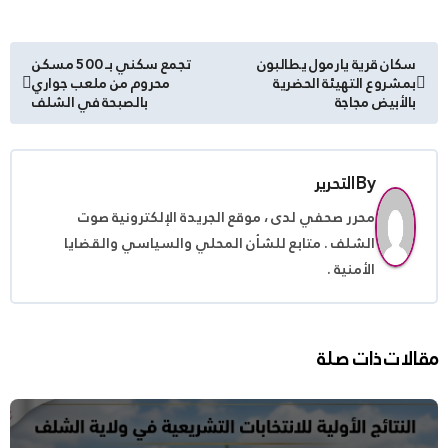
تصفّح
سكان قرية يارمول يطالبون
تجمع سكني بـ 500 مسكن
بمشروع التهيئة الحضرية
محروم من ملعب جواري
المقالات
بالأبيض مجاجة
بالصبحة في الشلف
By
التحرير
محرر صحفي لدى ، موقع الجريدة الإلكترونية صوت
الشلف . متابع للشأن المحلي والسياسي والقضايا
الأمنية .
مقالات ذات صلة