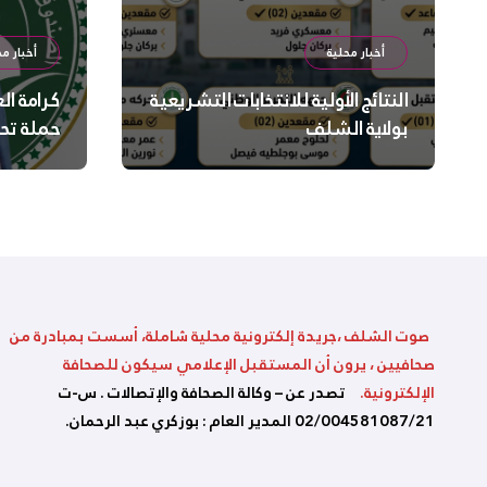
أخبار محلية
أخبار مح
النتائج الأولية للانتخابات التشريعية
كرامة ال
بولاية الشلف
حملة تح
السلامة
بالشلف
صوت الشلف ،جريدة إلكترونية محلية شاملة، أسست بمبادرة من
صحافيين ، يرون أن المستقبل الإعلامي سيكون للصحافة
الإلكترونية.
تصدر عن – وكالة الصحافة والإتصالات . س-ت
02/004581087/21 المدير العام : بوزكري عبد الرحمان.