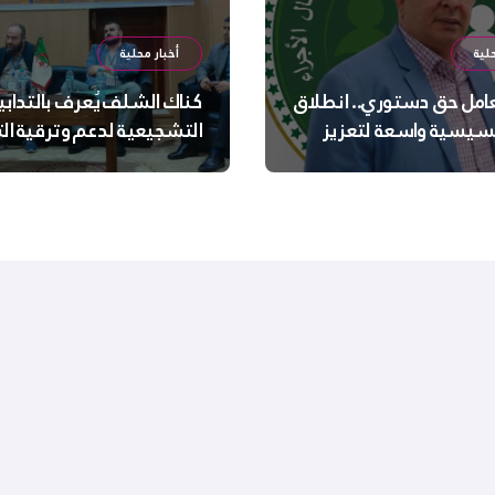
لية
أخبار محلية
عامل حق دستوري.. انطلاق
كناك الشلف يُعرف بالتدابي
سيسية واسعة لتعزيز
التشجيعية لدعم وترقية ا
 الجسدية والنفسية