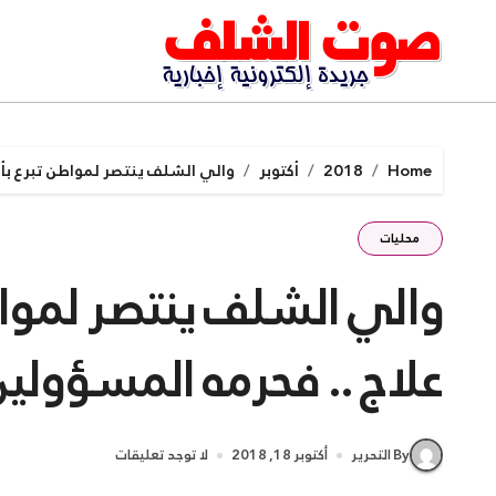
Ski
t
conten
Home
2018
أكتوبر
والي الشلف ينتصر لمواطن تبرع بأر
محليات
والي الشلف ينتصر لمواطن
علاج .. فحرمه المسؤولي
By التحرير
أكتوبر 18, 2018
لا توجد تعليقات