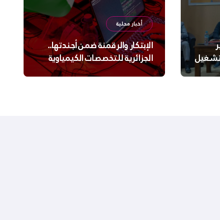
أخبار محلية
ر
الإبتكار والرقمنة ضمن أجندتها..
لتشغيل
الجزائرية للتخصصات الكيمياوية
ترعى تحدي الإبتكار الجزائري