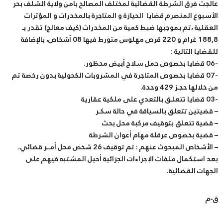
عالجت فرق الشرطة القضائية لمختلف المصالح بأمن ولاية الشلف بحر
الأسبوع المنصرم قضايا الحيازة و المتاجرة بالمخدرات و المؤثرات
العقلية ،تم بموجبها ضبط كمية من المخدرات (كيف معالج) تقدر بـ
188,8 غرام و 220 قرص مهلوس متورط فيها 08 أشخاص، بالإضافة
للقضايا التالية :
-06 قضايا بخصوص حمل سلاح أبيض محظور.
-07 قضايا بخصوص المتاجرة في المشروبات الكحولية بدون رخصة تم
من خلالها حجـز 429 وحدة.
-03 قضايا تتعلـق بالتعدي على ملكية عقارية
– قضيتين تتعلق بالسياقة في حالة سكـر
– قضية تتعلق بتوقيف مركبة محل بحث
– قضية بخصوص عرقلة مهام أعوان الشرطة
– الأشخاص المبحوث عنهم : تم توقيف 26 شخص محل أمــر قضائي.
بعد استكمال ملفات الإجراءات الجزائية أحيل المشتبه فيهم على
الجهات القضائية.
ق-م