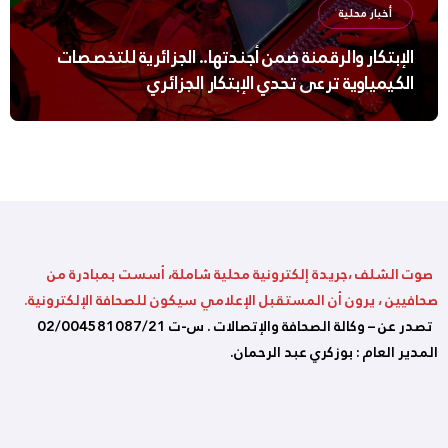
أخبار محلية
الإبتكار والرقمنة ضمن أجندتها.. الجزائرية للتخصصات
الكيمياوية ترعى تحدي الإبتكار الجزائري
صوت الشلف ،جريدة إلكترونية محلية شاملة، أسست بمبادرة من
صحافيين ، يرون أن المستقبل الإعلامي سيكون للصحافة الإلكترونية.
تصدر عن – وكالة الصحافة والإتصالات . س-ت 02/004581087/21
المدير العام : بوزكري عبد الرحمان.