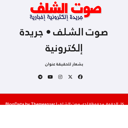
صوت الشلف • جريدة
إلكترونية
بشعار للحقيقة عنوان
كل الحقوق محفوظة لدى صوت الشلف
|
Themeansar
by
BlogData
.
من نحن
إتصل بنا
سياسة الخصوصية والإستخدام
شروط المساهمة و النشر