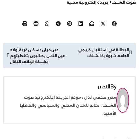
صوت الشلف• جريدة إلكترونية محلية
تصفّح
البطالة في إستقبال خريجي
عين مران : سكان قرية أولاد
الجامعات بولاية الشلف
عين الناس يطالبون بتغطيتهم
المقالات
بشبكة الهاتف النقال
By
التحرير
محرر صحفي لدى ، موقع الجريدة الإلكترونية صوت
الشلف . متابع للشأن المحلي والسياسي والقضايا
الأمنية .