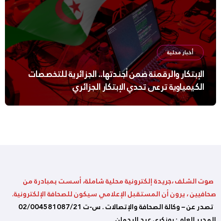
أخبار محلية
الإبتكار والرقمنة ضمن أجندتها.. الجزائرية للتخصصات
الكيمياوية ترعى تحدي الإبتكار الجزائري
صوت الشلف ،جريدة إلكترونية محلية شاملة، أسست بمبادرة من
صحافيين ، يرون أن المستقبل الإعلامي سيكون للصحافة الإلكترونية.
تصدر عن – وكالة الصحافة والإتصالات . س-ت 02/004581087/21
المدير العام : بوزكري عبد الرحمان.