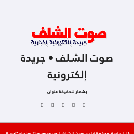
صوت الشلف • جريدة
إلكترونية
بشعار للحقيقة عنوان
كل الحقوق محفوظة لدى صوت الشلف
|
Themeansar
by
BlogData
.