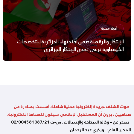
أخبار محلية
الإبتكار والرقمنة ضمن أجندتها.. الجزائرية للتخصصات
الكيمياوية ترعى تحدي الإبتكار الجزائري
صوت الشلف ،جريدة إلكترونية محلية شاملة، أسست بمبادرة من
صحافيين ، يرون أن المستقبل الإعلامي سيكون للصحافة الإلكترونية.
تصدر عن – وكالة الصحافة والإتصالات . س-ت 02/004581087/21
المدير العام : بوزكري عبد الرحمان.