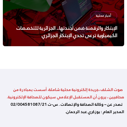
أخبار محلية
الإبتكار والرقمنة ضمن أجندتها.. الجزائرية للتخصصات
الكيمياوية ترعى تحدي الإبتكار الجزائري
صوت الشلف ،جريدة إلكترونية محلية شاملة، أسست بمبادرة من
صحافيين ، يرون أن المستقبل الإعلامي سيكون للصحافة الإلكترونية.
تصدر عن – وكالة الصحافة والإتصالات . س-ت 02/004581087/21
المدير العام : بوزكري عبد الرحمان.