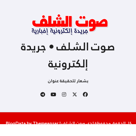
صوت الشلف • جريدة
إلكترونية
بشعار للحقيقة عنوان
كل الحقوق محفوظة لدى صوت الشلف
|
Themeansar
by
BlogData
.
من نحن
إتصل بنا
سياسة الخصوصية والإستخدام