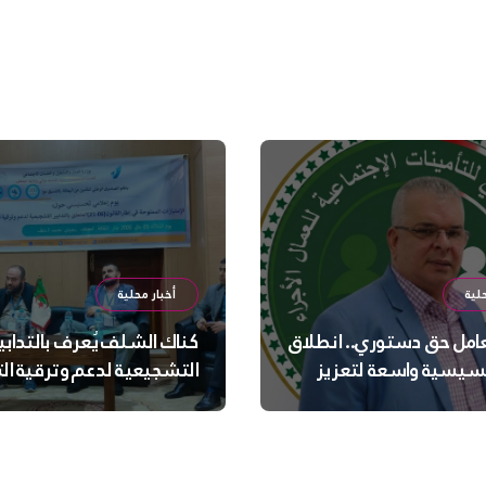
لية
أخبار محلية
عامل حق دستوري.. انطلاق
كناك الشلف يُعرف بالتدابي
سيسية واسعة لتعزيز
التشجيعية لدعم وترقية ا
 الجسدية والنفسية