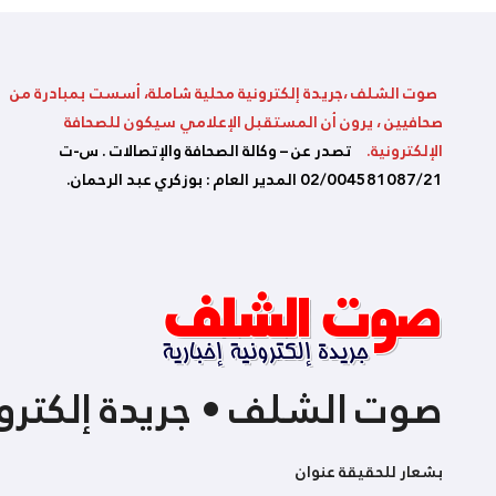
صوت الشلف ،جريدة إلكترونية محلية شاملة، أسست بمبادرة من
صحافيين ، يرون أن المستقبل الإعلامي سيكون للصحافة
الإلكترونية.
تصدر عن – وكالة الصحافة والإتصالات . س-ت
02/004581087/21 المدير العام : بوزكري عبد الرحمان.
صوت الشلف • جريدة إلكترون
بشعار للحقيقة عنوان