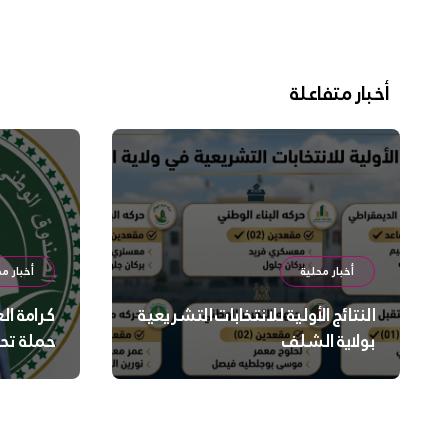
أخبار متفاعلة
أخبار محلية
أخبار مح
النتائج الأولية للانتخابات التشريعية
كرامة ال
بولاية الشلف
حملة تح
السلامة
بالشلف