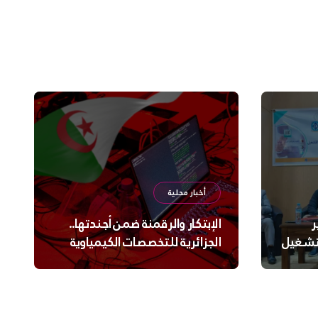
أخبار محلية
ر
الإبتكار والرقمنة ضمن أجندتها..
لتشغيل
الجزائرية للتخصصات الكيمياوية
ترعى تحدي الإبتكار الجزائري