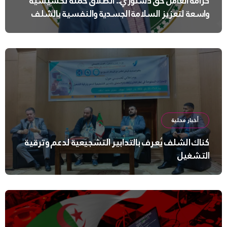
كرامة العامل حق دستوري.. انطلاق حملة تحسيسية
واسعة لتعزيز السلامة الجسدية والنفسية بالشلف
أخبار محلية
كناك الشلف يُعرف بالتدابير التشجيعية لدعم وترقية
التشغيل