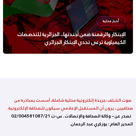
أخبار محلية
الإبتكار والرقمنة ضمن أجندتها.. الجزائرية للتخصصات
الكيمياوية ترعى تحدي الإبتكار الجزائري
صوت الشلف ،جريدة إلكترونية محلية شاملة، أسست بمبادرة من
صحافيين ، يرون أن المستقبل الإعلامي سيكون للصحافة الإلكترونية.
تصدر عن – وكالة الصحافة والإتصالات . س-ت 02/004581087/21
المدير العام : بوزكري عبد الرحمان.