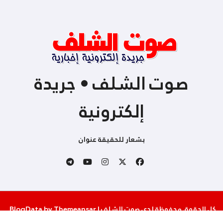
صوت الشلف • جريدة
إلكترونية
بشعار للحقيقة عنوان
كل الحقوق محفوظة لدى صوت الشلف
|
Themeansar
by
BlogData
.