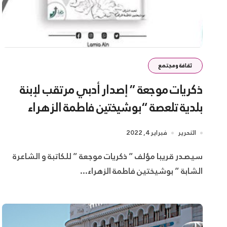
ثقافة ومجتمع
ذكريات موجعة ” إصدار أدبي مرتقب لإبنة
بلدية تلعصة “بوشيختين فاطمة الزهراء
التحرير
فبراير 4, 2022
سيصدر قريبا مؤلف ” ذكريات موجعة ” للكاتبة و الشاعرة
الشابة ” بوشيختين فاطمة الزهراء...