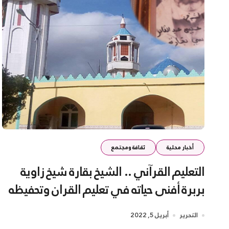
أخبار محلية
ثقافة ومجتمع
التعليم القرآني .. الشيخ بقارة شيخ زاوية
بربرة أفنى حياته في تعليم القران وتحفيظه
للطلبة
التحرير
أبريل 5, 2022