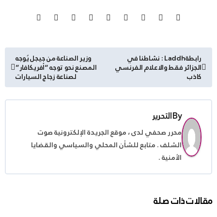
تصفّح
رابطةLaddh : نشاطنا في
وزير الصناعة من جيجل يُوجه
الجزائر فقط والاعلام الفرنسي
المصنع نحو توجه “أفريكافار”
المقالات
كاذب
لصناعة زجاج السيارات
By
التحرير
محرر صحفي لدى ، موقع الجريدة الإلكترونية صوت
الشلف . متابع للشأن المحلي والسياسي والقضايا
الأمنية .
مقالات ذات صلة