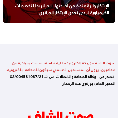
الإبتكار والرقمنة ضمن أجندتها.. الجزائرية للتخصصات
الكيمياوية ترعى تحدي الإبتكار الجزائري
صوت الشلف ،جريدة إلكترونية محلية شاملة، أسست بمبادرة من
صحافيين ، يرون أن المستقبل الإعلامي سيكون للصحافة الإلكترونية.
تصدر عن – وكالة الصحافة والإتصالات . س-ت 02/004581087/21
المدير العام : بوزكري عبد الرحمان.