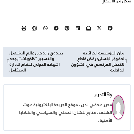
شكل من الأشكال.
تصفّح
بيان المؤسسة الجزائرية
صندوق رائد في عالم التشغيل
لحقوق الإنسان: رفض قاطع
والتسيير “كاكوبات” يجدد
المقالات
للتدخل الفرنسي في الشؤون
إشهاده الدولي لنظام الإدارة
الداخلية
المتكامل
By
التحرير
محرر صحفي لدى ، موقع الجريدة الإلكترونية صوت
الشلف . متابع للشأن المحلي والسياسي والقضايا
الأمنية .