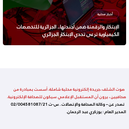
أخبار محلية
الإبتكار والرقمنة ضمن أجندتها.. الجزائرية للتخصصات
الكيمياوية ترعى تحدي الإبتكار الجزائري
صوت الشلف ،جريدة إلكترونية محلية شاملة، أسست بمبادرة من
صحافيين ، يرون أن المستقبل الإعلامي سيكون للصحافة الإلكترونية.
تصدر عن – وكالة الصحافة والإتصالات . س-ت 02/004581087/21
المدير العام : بوزكري عبد الرحمان.