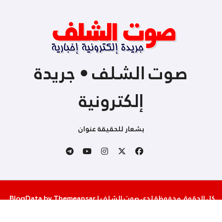
صوت الشلف • جريدة
إلكترونية
بشعار للحقيقة عنوان
كل الحقوق محفوظة لدى صوت الشلف
|
Themeansar
by
BlogData
.
من نحن
إتصل بنا
سياسة الخصوصية والإستخدام