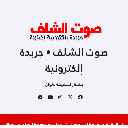
صوت الشلف • جريدة
إلكترونية
بشعار للحقيقة عنوان
كل الحقوق محفوظة لدى صوت الشلف
|
Themeansar
by
BlogData
.