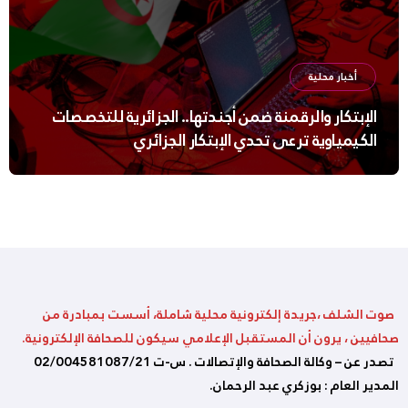
أخبار محلية
الإبتكار والرقمنة ضمن أجندتها.. الجزائرية للتخصصات
الكيمياوية ترعى تحدي الإبتكار الجزائري
صوت الشلف ،جريدة إلكترونية محلية شاملة، أسست بمبادرة من
صحافيين ، يرون أن المستقبل الإعلامي سيكون للصحافة الإلكترونية.
تصدر عن – وكالة الصحافة والإتصالات . س-ت 02/004581087/21
المدير العام : بوزكري عبد الرحمان.