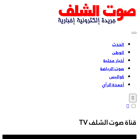
Skip
to
content
بشعار للحقيقة عنوان
الحدث
الوطن
أخبار محلية
صوت الرياضة
كواليس
أعمدة الرأي
قناة صوت الشلف TV
مشغل