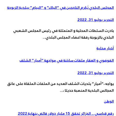
المجلس البلدي يُكرم الناجحين في “الباك” و “البيام” ببلدية الزبوجة
التحرير
يوليو 31, 2022
بادرت السلطات المحلية و المتمثلة في رئيس المجلس الشعبي
البلدي بالزبوجة رفقة اعضاء المجلس البلدي...
أخبار محلية
الفوضوي و العقار ملفات ساخنة في مواجهة “أميار” الشلف
التحرير
يوليو 31, 2022
يواجه ،”أميار” بلديات الشلف العديد من الملفات الملقاة على عاتق
المجالس البلدية المنصبة حديثا ،...
الوطن
رقم قياسي .. الجزائر تحقق 15 مليار دولار فائض بنهاية 2022