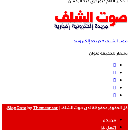
المدير العام : بوزكري عبد الرحمان.
صوت الشلف • جريدة إلكترونية
بشعار للحقيقة عنوان
كل الحقوق محفوظة لدى صوت الشلف
|
Themeansar
by
BlogData
.
من نحن
إتصل بنا