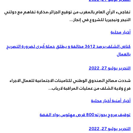
تفاجىء الرأي العام بالمغرب من توقيع الجزائر،مذكرة تفاهم مع دولتي
النيجر ونيجيريا للشروع في إنجاز...
أخبار محلية
كناص الشلف يرصد 3612 مخالفة و يطلق حملة كُبرى لضرورة التصريح
بالعمال
التحرير
يوليو 27, 2022
شددت مصالح الصندوق الوطني للتامينات الاجتماعية للعمال الاجراء
فرع ولاية الشلف من عمليات المراقبة لارباب...
أخبار أمنية
أخبار محلية
توقيف مروج بحوزته 800 قرص مهلوس بواد الفضة
التحرير
يوليو 27, 2022