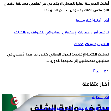
أعلنت المدرسة العليا للضمان الاجتماعي عن تفاصيل مسابقة الضمان
الاجتماعي 2022 بخصوص التسجيلات و كذا...
أخبار أمنية
أخبار محلية
توقيف أفراد عصابات الإستغلال العشوائي للشواطىء بالشلف
التحرير
يوليو 25, 2022
تمكنت الكتيبة الإقليمية للدرك الوطني بتنس، بحر هذا الأسبوع في
عمليتين منفصلتين إثر تكثيفها للدوريات...
تعدد
7
…
2
1
صفحات
أخبار متفاعلة
المقالات
أخبار محلية
النتائج الأولية للانتخابات التشريعية بولاية الشلف