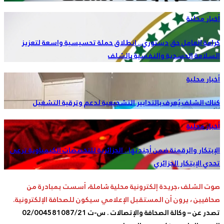
أخبار محلية
كرامة العامل حق دستوري.. انطلاق حملة تحسيسية واسعة لتعزيز
السلامة الجسدية والنفسية بالشلف
أخبار محلية
كناك الشلف يُعرف بالتدابير التشجيعية لدعم وترقية التشغيل
أخبار محلية
الإبتكار والرقمنة ضمن أجندتها.. الجزائرية للتخصصات الكيمياوية ترعى
تحدي الإبتكار الجزائري
صوت الشلف ،جريدة إلكترونية محلية شاملة، أسست بمبادرة من
صحافيين ، يرون أن المستقبل الإعلامي سيكون للصحافة الإلكترونية.
تصدر عن – وكالة الصحافة والإتصالات . س-ت 02/004581087/21