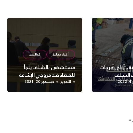
أخبار محلية
كواليس
 .. أولى خرجات
مستشفى بالشلف يلجأ
ات الشلف
للقضاء ضد مروجي الإشاعة
202
التحرير
ديسمبر 20, 2021
ـ
*