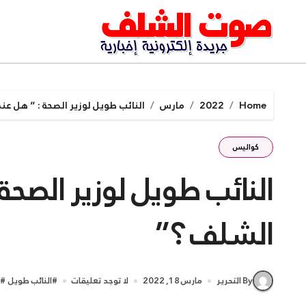
Ski
t
conten
Home
2022
مارس
النائب طويل لوزير الصحة : ” هل 
كواليس
النائب طويل لوزير الصح
الشلف ؟”
By التحرير
مارس 18, 2022
لا توجد تعليقات
#
النائب طويل
#