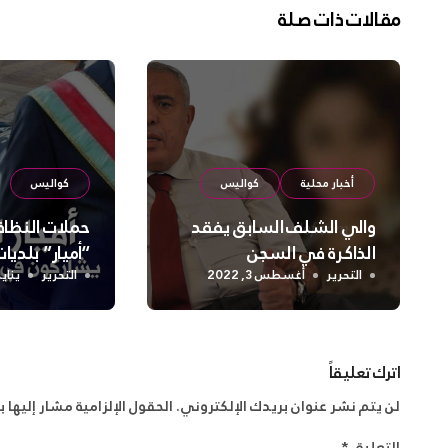
مقالات ذات صلة
أخبار محلية
كواليس
كواليس
والي الشلف السابق يفقد
حملات النظافة
الذاكرة في السجن
“أميار” بلدي
التحرير
أغسطس 3, 2022
التحرير
يناير 4, 2
اترك تعليقاً
لن يتم نشر عنوان بريدك الإلكتروني.
الحقول الإلزامية مشار إليها ب
التعليق
*