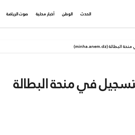
الحدث
الوطن
أخبار محلية
صوت الرياضة
لة (minha.anem.dz)
لتسجيل في منحة البطالة