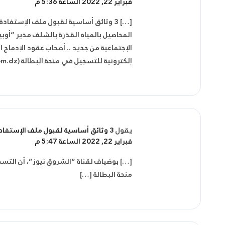
فبراير 22, 2022 الساعة 5:36 م
[…] 3 وثائق أساسية لقبول ملف الإستف
المحاصيل بالمياه القذرة بالشلف مدير “أو
إلكترونية للتسجيل في منحة البطالة (minha.anem.dz) […]
يقول
3 وثائق أساسية لقبول ملف الإستفادة من منحة البطالة الجزائر
فبراير 22, 2022 الساعة 5:47 م
[…] بوضياف لقناة “الشروق نيوز”، أن التس
منحة البطالة […]