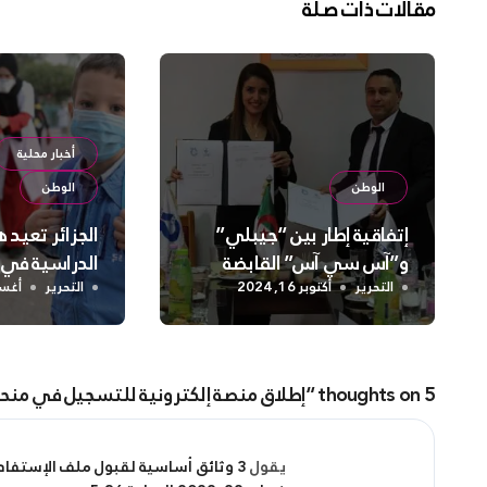
مقالات ذات صلة
أخبار محلية
الوطن
الوطن
إتفاقية إطار بين “جيبلي”
الجزائر تعيد 
و”آس سي آس” القابضة
الدراسية في 
الابتدائية
التحرير
أكتوبر 16, 2024
التحرير
أغسطس 
5 thoughts on “إطلاق منصة إلكترونية للتسجيل في منحة البطالة (minha.anem.dz)”
يقول
3 وثائق أساسية لقبول ملف الإستفادة من منحة البطالة - صوت الشلف • جريدة إلكترونية