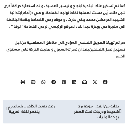
كما تم تسخير عتاد البلدية لإنجاح و تيسير العملية ، و تم استعارة جرافة أخرى
لأجل ذلك. أين مست العملية نقاط تواجد القمامة ، و هي : ( أمام ابتدائية
الشهيد الخرمشن محمد ببني حارث ، و موقع رمي القمامة ببقعة البنانطة
الى مقبرة حي بوعزة عبد الله ، الموقع الرئيسي لرمي القمامة ” لوثة ” .
مع تم تهيئة الطريق الفلاحي المؤدي الى مناطق المصافحية من أجل
تسهيل عمل الفلاحين بعد أن غمرته السيول و صعبت الحركة على مستوى
الجسر .
تصفّح
بداية من الغد .. موجة برد
رغم تعنت الكاف .. بلماضي
شديدة ودرجات تحت الصفر
ينتصر للغة العربية
المقالات
بهذه الولايات