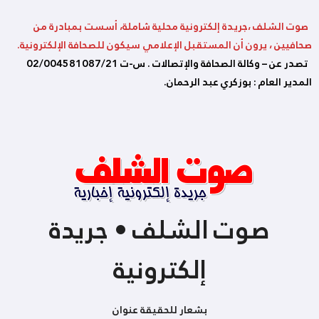
صوت الشلف ،جريدة إلكترونية محلية شاملة، أسست بمبادرة من
صحافيين ، يرون أن المستقبل الإعلامي سيكون للصحافة الإلكترونية.
تصدر عن – وكالة الصحافة والإتصالات . س-ت 02/004581087/21
المدير العام : بوزكري عبد الرحمان.
صوت الشلف • جريدة
إلكترونية
بشعار للحقيقة عنوان