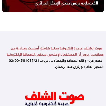
الكيمياوية ترعى تحدي الإبتكار الجزائري
صوت الشلف ،جريدة إلكترونية محلية شاملة، أسست بمبادرة من
صحافيين ، يرون أن المستقبل الإعلامي سيكون للصحافة الإلكترونية.
تصدر عن – وكالة الصحافة والإتصالات . س-ت 02/004581087/21
المدير العام : بوزكري عبد الرحمان.