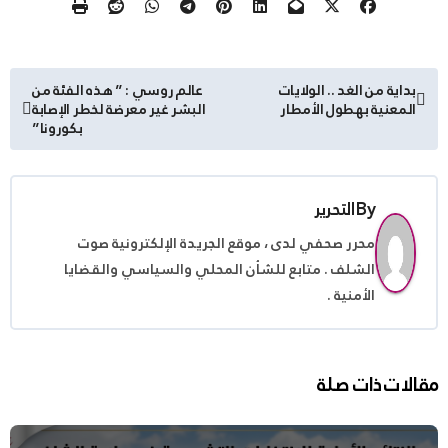
تصفّح
بداية من الغد .. الولايات
عالم روسي : ” هذه الفئة من
المعنية بهطول الأمطار
البشر غير معرضة لخطر الإصابة
المقالات
بكورونا”
By
التحرير
محرر صحفي لدى ، موقع الجريدة الإلكترونية صوت
الشلف . متابع للشأن المحلي والسياسي والقضايا
الأمنية .
مقالات ذات صلة