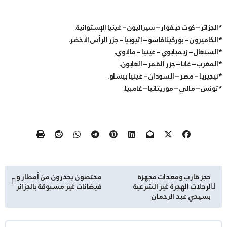
*الجزائر – كوت ديفوار – سيراليون – غينيا الإستوائية.
*الكاميرون – بوركينافاسو – إثيوبيا – جزر الرأس الأخضر.
*السنغال – زيمبابوي – غينيا – مالاوي.
*المغرب – غانا – جزر القمر – الغابون.
*نيجيريا – مصر – السودان – غينيا بيساو.
*تونس – مالي – موريتانيا – غامبيا.
تصفّح
حجز قارب ومعدات مجهزة
مختصون يحذرون من أمطار و
لرحلات الهجرة غير الشرعية
فيضانات غير مسبوقة بالجزائر
المقالات
بسيدي عبد الرحمان