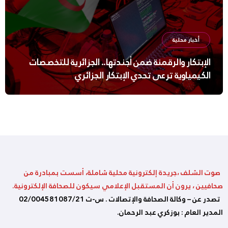
أخبار محلية
الإبتكار والرقمنة ضمن أجندتها.. الجزائرية للتخصصات
الكيمياوية ترعى تحدي الإبتكار الجزائري
صوت الشلف ،جريدة إلكترونية محلية شاملة، أسست بمبادرة من
صحافيين ، يرون أن المستقبل الإعلامي سيكون للصحافة الإلكترونية.
تصدر عن – وكالة الصحافة والإتصالات . س-ت 02/004581087/21
المدير العام : بوزكري عبد الرحمان.