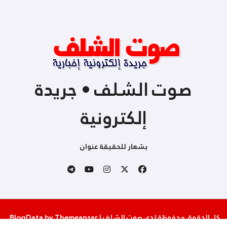
صوت الشلف • جريدة
إلكترونية
بشعار للحقيقة عنوان
كل الحقوق محفوظة لدى صوت الشلف
|
Themeansar
by
BlogData
.