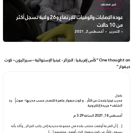
غير مصنف
عودة الإصابات والوفيات للإرتفاع و26 ولاية تسجل أكثر
من 10 حالات
التحرير
أغسطس 2, 2021
One thought on “كأس إفريقيا : الجزائر- غينيا الإستوائية – سيراليون – كوت
ديفوار”
يقول
رد
مدرب غينيا يتحدث عن الثأر .. و كوت ديفوار جاهزة للتصدر حسب مدربها - صوت
الشلف • جريدة إلكترونية
:
أغسطس 18, 2021 الساعة 3:29 م
[…] أن القرعة أوقعت منتخب بلاده في مجموعة حديدية إلى جانب الجزائر , وأكد بأنه
يسعى للثأر من كوت ديفوار الذي أقصى منتخبهم […]