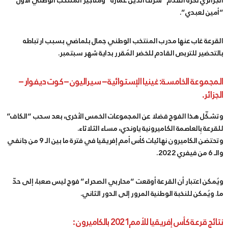
الجزائري لكرة القدم “شرف الدين عمارة” ومناجير المنتخب الوطني الأول
“أمين لعبدي”.
القرعة غاب عنها مدرب المنتخب الوطني جمال بلماضي بسبب ارتباطه
بالتحضير للتربص القادم للخضر المُقرر بداية شهر سبتمبر.
المجموعة الخامسة: غينيا الإستوائية – سيراليون – كوت ديفوار –
الجزائر.
وتشكّل هذا الفوج فضلا عن المجموعات الخمس الأخرى، بعد سحب “الكاف”
للقرعة بِالعاصمة الكاميرونية ياوندي، مساء الثلاثاء.
وتحتضن الكاميرون نهائيات كأس أمم إفريقيا في فترة ما بين الـ 9 من جانفي
والـ 6 من فيفري 2022.
ويُمكن اعتبار أن القرعة أوقعت “محاربي الصحراء” فوج ليس صعبا، إلى حدّ
ما. ويُمكن للنخبة الوطنية المرور إلى الدور الثاني.
نتائج قرعة كأس إفريقيا للأمم2021 بالكاميرون :