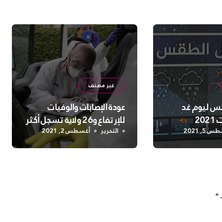
غير مصنف
س ليوم غد
عودة الإصابات والوفيات
للإرتفاع و26 ولاية تسجل أكثر
من 10 حالات
 5, 2021
التحرير
أغسطس 2, 2021
ـ
*