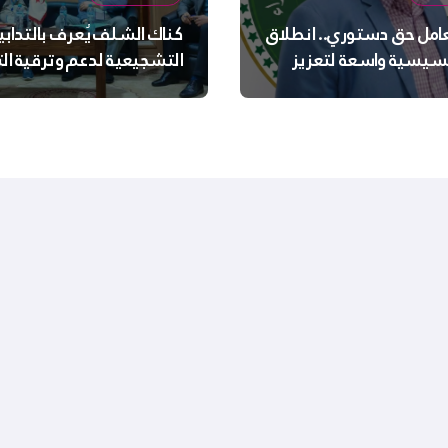
عامل حق دستوري.. انطلاق
كناك الشلف يُعرف بالتدابي
سيسية واسعة لتعزيز
التشجيعية لدعم وترقية ا
 الجسدية والنفسية