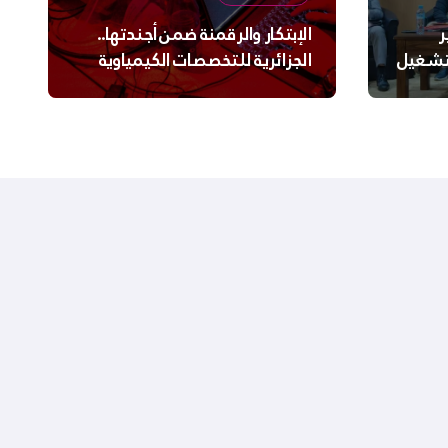
ر
الإبتكار والرقمنة ضمن أجندتها..
لتشغيل
الجزائرية للتخصصات الكيمياوية
ترعى تحدي الإبتكار الجزائري