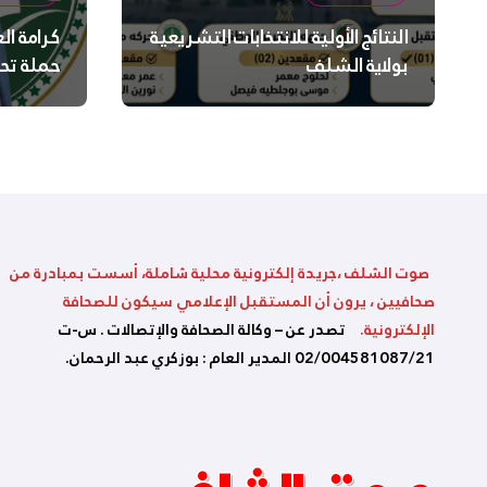
النتائج الأولية للانتخابات التشريعية
كرامة ال
بولاية الشلف
حملة تح
السلامة
بالشلف
صوت الشلف ،جريدة إلكترونية محلية شاملة، أسست بمبادرة من
صحافيين ، يرون أن المستقبل الإعلامي سيكون للصحافة
الإلكترونية.
تصدر عن – وكالة الصحافة والإتصالات . س-ت
02/004581087/21 المدير العام : بوزكري عبد الرحمان.