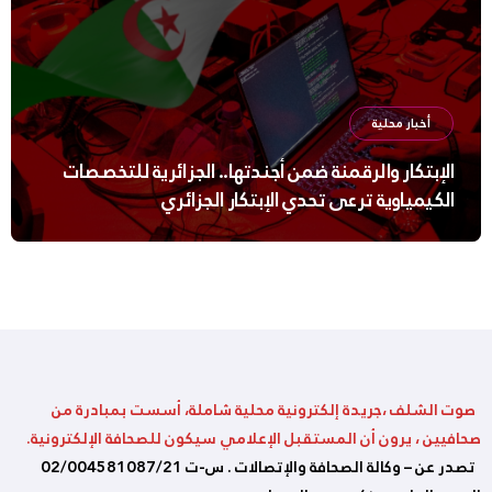
أخبار محلية
الإبتكار والرقمنة ضمن أجندتها.. الجزائرية للتخصصات
الكيمياوية ترعى تحدي الإبتكار الجزائري
صوت الشلف ،جريدة إلكترونية محلية شاملة، أسست بمبادرة من
صحافيين ، يرون أن المستقبل الإعلامي سيكون للصحافة الإلكترونية.
تصدر عن – وكالة الصحافة والإتصالات . س-ت 02/004581087/21