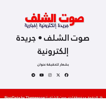
صوت الشلف • جريدة
إلكترونية
بشعار للحقيقة عنوان
كل الحقوق محفوظة لدى صوت الشلف
|
Themeansar
by
BlogData
.