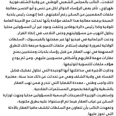
انتقدت ، النائب بالمجلس الشعبي الوطني عن ولاية الشلف فوزية
طهراوي ، تأخر بعض الرؤساء الدوائر لكل من تنس و أبو الحسن معالجة
ملفات المقصيين من السكن رغم أحقيتهم ، كما إتهمت رئيس بلدية
الصبحة برفضه معالجة هذا الملف مؤكدة بأنها تحدثت مع الأمينة العامة
للولاية وكذا رئيس دائرة بوقادير وتلقت وعود غير أن المسؤولين محليا
يحاول التهرب من مسؤوليتهم وحتى التلاعب في إتخاذ القرار.
ودعت البرلمانية في فيديو لها عبر صفحتها بالفيسبوك ، السلطات
الولائية لضرورة توقيف إستلام ملفات التسوية مرجعة ذلك للطرق
الممنهجة في نهب العقار من قبل رؤساء بلديات ومنتخبين بمنح
عقارات مهمة لأقاربهم وأشخاص محسوبين عليهم ، ومن ثم يودع
هؤلاء ملفات للتسوية لتوثيقها .
وذكرت الأخيرة في مداخلتها أنها الوحيدة التي تحاول تفكيك قنابل
الفساد في ولاية الشلف وهي من تحدثت عن ذلك منذ سنة ، معتبرة
ذلك واجب وطني ، معددة القضايا التي تندرج ضمن نهب العقار
بالشطية والهرانفة بخصوص المستثمرات الفلاحية .
وإستغربت الوزيرة التصريحات الرسمية للمسؤولين محليا وجهت لوزارة
السكن عن غياب العقار فيما تم الإستحواذ عليه بطرق ملتوية ،
وتعهدت النائب بأن تتعاون مع السلطات لكشف مافيا العقار بالأدلة
التي تحوز عليها.