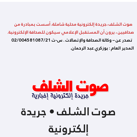
صوت الشلف ،جريدة إلكترونية محلية شاملة، أسست بمبادرة من
صحافيين ، يرون أن المستقبل الإعلامي سيكون للصحافة الإلكترونية.
تصدر عن – وكالة الصحافة والإتصالات . س-ت 02/004581087/21
المدير العام : بوزكري عبد الرحمان.
صوت الشلف • جريدة
إلكترونية