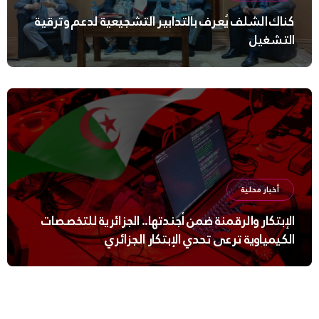
كناك الشلف يُعرف بالتدابير التشجيعية لدعم وترقية
التشغيل
أخبار محلية
الإبتكار والرقمنة ضمن أجندتها.. الجزائرية للتخصصات
الكيمياوية ترعى تحدي الإبتكار الجزائري