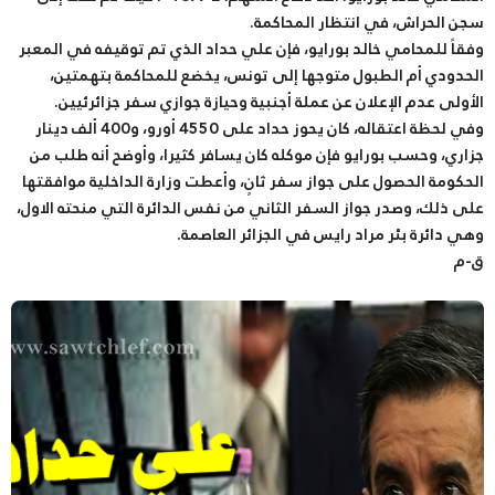
سجن الحراش، في انتظار المحاكمة.
وفقاً للمحامي خالد بورايو، فإن علي حداد الذي تم توقيفه في المعبر
الحدودي أم الطبول متوجها إلى تونس، يخضع للمحاكمة بتهمتين،
الأولى عدم الإعلان عن عملة أجنبية وحيازة جوازي سفر جزائرئيين.
وفي لحظة اعتقاله، كان يحوز حداد على 4550 أورو، و400 ألف دينار
جزاري، وحسب بورايو فإن موكله كان يسافر كثيرا، وأوضح أنه طلب من
الحكومة الحصول على جواز سفر ثانٍ، وأعطت وزارة الداخلية موافقتها
على ذلك، وصدر جواز السفر الثاني من نفس الدائرة التي منحته الاول،
وهي دائرة بئر مراد رايس في الجزائر العاصمة.
ق-م