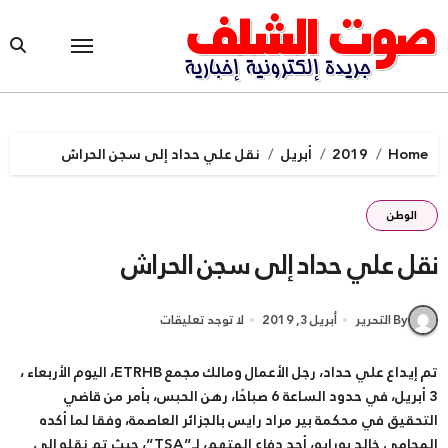
Ski
t
conten
Home
2019
أبريل
نقل علي حداد إلى سجن الحراش
الوطن
نقل علي حداد إلى سجن الحراش
By التحرير
أبريل 3, 2019
لا توجد تعليقات
تم إيداع علي حداد، رجل الأعمال ومالك مجمع ETRHB، اليوم الأربعاء ،
3 أبريل، في حدود الساعة 6 صباحًا، رهن الحبس، بأمر من قاضي
التحقيق في محكمة بير مراد رايس بالجزائر العاصمة، وفقا لما أكده
المحامي خالد بورايو، أحد دفاع المتهم، لـ”TSA”، حيث تم نقله إلى