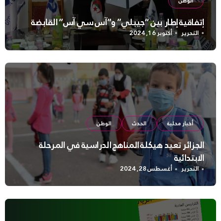
الوطن
إتفاقية إطار بين “جيبلي” و”آس سي آس” القابضة
التحرير
أكتوبر 16, 2024
أخبار محلية
الحدث
الوطن
الجزائر تعيد هيكلة المناهج الدراسية في المرحلة
الابتدائية
التحرير
أغسطس 28, 2024