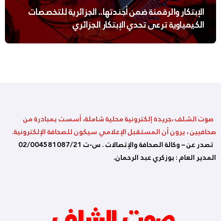
الإبتكار والرقمنة ضمن أجندتها.. الجزائرية للتخصصات
الكيمياوية ترعى تحدي الإبتكار الجزائري
صوت الشلف ،جريدة إلكترونية محلية شاملة، أسست بمبادرة من
صحافيين ، يرون أن المستقبل الإعلامي سيكون للصحافة الإلكترونية.
تصدر عن – وكالة الصحافة والإتصالات . س-ت 02/004581087/21
المدير العام : بوزكري عبد الرحمان.