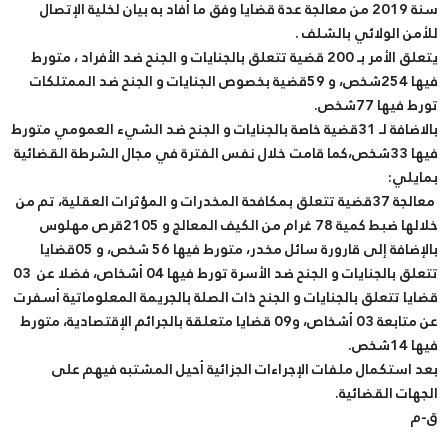
سنة 2019 من معالجة عدة قضايا وفق ما أفاد به بيان لخلية الإتصال
للأمن الولائي بالشلف .
يتعلق الأمر بـ 200 قضية تتعلق بالجنايات و الجنح ضد الأفراد ، متورط
فيها 254شخص، و 59قضية بخصوص الجنايات و الجنح ضد الممتلكات
تورط فيها 77شخص.
بالاضافة لـ 31قضية خاصة بالجنايات و الجنح ضد الشيء العمومي متورط
فيها 33شخص،كما قامت خلال نفس الفترة في مجال الشرطة القضائية
بمايلي:
معالجة 37قضية تتعلق بمكافحة المخدرات و المؤثرات العقلية، تم من
خلالها ضبط كمية 78 غرام من الكيف المعالج و 2105قرص مهلوس
بالإضافة إلى قارورة سائل مخدر، متورط فيها 56 شخص، و 05قضايا
تتعلق بالجنايات و الجنح ضد الأسرة تورط فيها 04 أشخاص، فضلا عن 03
قضايا تتعلق بالجنايات و الجنح ذات الصلة بالجريمة المعلوماتية أسفرت
عن متابعة 03 أشخاص، و09 قضايا متعلقة بالجرائم الإقتصادية، متورط
فيها 14شخص.
بعد استكمال ملفات الإجراءات الجزائية أحيل المشتبه فيهم على
الجهات القضائية.
ق-م