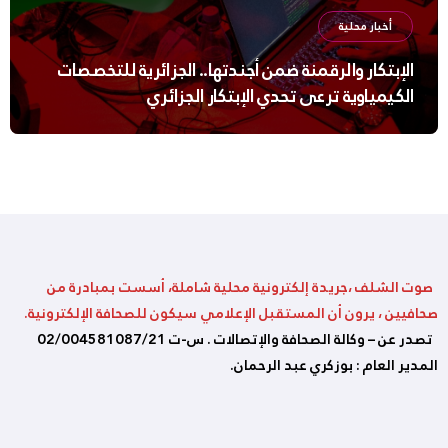
أخبار محلية
الإبتكار والرقمنة ضمن أجندتها.. الجزائرية للتخصصات
الكيمياوية ترعى تحدي الإبتكار الجزائري
صوت الشلف ،جريدة إلكترونية محلية شاملة، أسست بمبادرة من
صحافيين ، يرون أن المستقبل الإعلامي سيكون للصحافة الإلكترونية.
تصدر عن – وكالة الصحافة والإتصالات . س-ت 02/004581087/21
المدير العام : بوزكري عبد الرحمان.