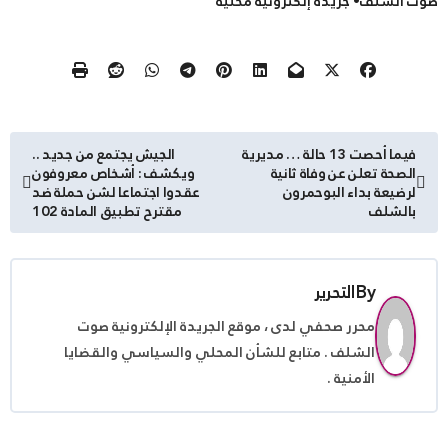
صوت الشلف• جريدة إلكترونية محلية
تصفّح
فيما أحصت 13 حالة … مديرية
الجيش يجتمع من جديد ..
الصحة تعلن عن وفاة ثانية
ويكشف : أشخاص معروفون
المقالات
لرضيعة بداء البوحمرون
عقدوا اجتماعا لشن حملة ضد
بالشلف
مقترح تطبيق المادة 102
By
التحرير
محرر صحفي لدى ، موقع الجريدة الإلكترونية صوت
الشلف . متابع للشأن المحلي والسياسي والقضايا
الأمنية .