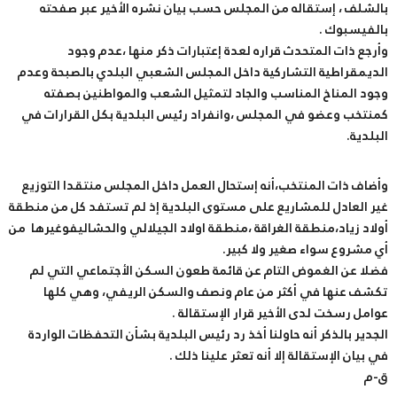
بالشلف ، إستقاله من المجلس حسب بيان نشره الأخير عبر صفحته
بالفيسبوك .
وأرجع ذات المتحدث قراره لعدة إعتبارات ذكر منها ،عدم وجود
الديمقراطية التشاركية داخل المجلس الشعبي البلدي بالصبحة وعدم
وجود المناخ المناسب والجاد لتمثيل الشعب والمواطنين بصفته
كمنتخب وعضو في المجلس ،وانفراد رئيس البلدية بكل القرارات في
البلدية.
وأضاف ذات المنتخب،أنه إستحال العمل داخل المجلس منتقدا التوزيع
غير العادل للمشاريع على مستوى البلدية إذ لم تستفد كل من منطقة
أولاد زياد،منطقة الغراقة ،منطقة اولاد الجيلالي والحشاليفوغيرها من
أي مشروع سواء صغير ولا كبير.
فضلا عن الغموض التام عن قائمة طعون السكن الأجتماعي التي لم
تكشف عنها في أكثر من عام ونصف والسكن الريفي، وهي كلها
عوامل رسخت لدى الأخير قرار الإستقالة .
الجدير بالذكر أنه حاولنا أخذ رد رئيس البلدية بشأن التحفظات الواردة
في بيان الإستقالة إلا أنه تعثر علينا ذلك .
ق-م