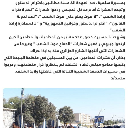
بمسيرة سلمية ، ضد العهدة الخامسة مطالبين باحترام الدستور.
وتجمع العشرات أمام مدخل المجلس رددوا شعارات “نعم لاحترام
إرادة الشعب”، “لا صوت يعلو على صوت الشعب”، “نعم لدولة
القانون”، “احترام الدستور وقوانين الجمهورية” و “لا لمصادرة إرادة
الشعب”
وشهدت المسيرة حضور عدد معتبر من المحاميات والمحامين الذين
ارتدوا جببهم، رافعين شعارات “الدفاع صوت الشعب” وغيرها من
الشعارات التي أنتجها الشارع الجزائري منذ بداية الحراك.
يذكر، أن عشرات المحامين، من بين المسجلين في منظمة البليدة التي
يتبعها محامو مجلس قضاء الشلف، لم ينتظروا قرار منظمتهم، وخرجوا
في مسيرات الجمعة الشعبية الثلاثة التي عاشتها ولاية الشلف.
محمد/د