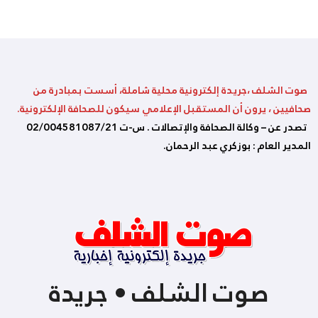
صوت الشلف ،جريدة إلكترونية محلية شاملة، أسست بمبادرة من
صحافيين ، يرون أن المستقبل الإعلامي سيكون للصحافة الإلكترونية.
تصدر عن – وكالة الصحافة والإتصالات . س-ت 02/004581087/21
المدير العام : بوزكري عبد الرحمان.
صوت الشلف • جريدة