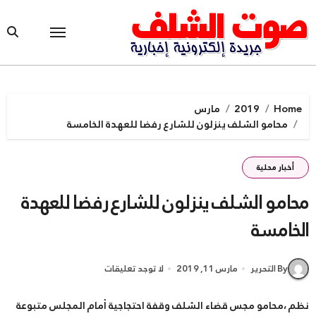
Ski
t
conten
Home
2019
مارس
محامو الشلف ينزلون للشارع رفضا للعهدة الخامسة
أخبار محلية
محامو الشلف ينزلون للشارع رفضا للعهدة
الخامسة
By التحرير
مارس 11, 2019
لا توجد تعليقات
نظم ،محامو مجس قضاء الشلف وقفة احتجاجية أمام المجلس متبوعة