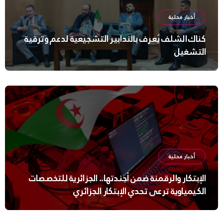
أخبار محلية
كناك الشلف يُعرف بالتدابير التشجيعية لدعم وترقية
التشغيل
أخبار محلية
الإبتكار والرقمنة ضمن أجندتها.. الجزائرية للتخصصات
الكيمياوية ترعى تحدي الإبتكار الجزائري