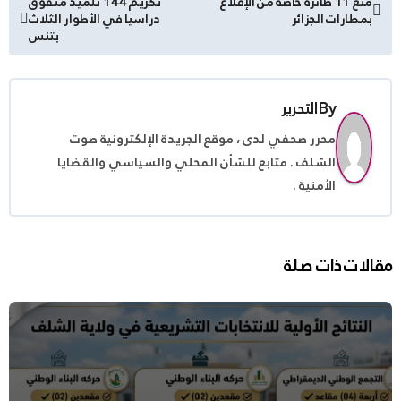
منع 11 طائرة خاصة من الإقلاع
تكريم 144 تلميذ متفوق
بمطارات الجزائر
دراسيا في الأطوار الثلاث
المقالات
بتنس
By
التحرير
محرر صحفي لدى ، موقع الجريدة الإلكترونية صوت
الشلف . متابع للشأن المحلي والسياسي والقضايا
الأمنية .
مقالات ذات صلة