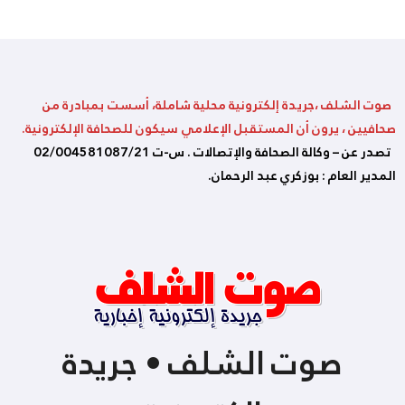
صوت الشلف ،جريدة إلكترونية محلية شاملة، أسست بمبادرة من
صحافيين ، يرون أن المستقبل الإعلامي سيكون للصحافة الإلكترونية.
تصدر عن – وكالة الصحافة والإتصالات . س-ت 02/004581087/21
المدير العام : بوزكري عبد الرحمان.
صوت الشلف • جريدة