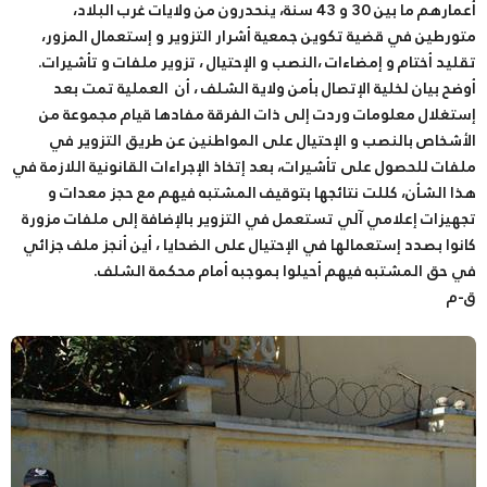
أعمارهم ما بين 30 و 43 سنة، ينحدرون من ولايات غرب البلاد،
متورطين في قضية تكوين جمعية أشرار التزوير و إستعمال المزور،
تقليد أختام و إمضاءات ،النصب و الإحتيال ، تزوير ملفات و تأشيرات.
أوضح بيان لخلية الإتصال بأمن ولاية الشلف ، أن العملية تمت بعد
إستغلال معلومات وردت إلى ذات الفرقة مفادها قيام مجموعة من
الأشخاص بالنصب و الإحتيال على المواطنين عن طريق التزوير في
ملفات للحصول على تأشيرات، بعد إتخاذ الإجراءات القانونية اللازمة في
هذا الشأن، كللت نتائجها بتوقيف المشتبه فيهم مع حجز معدات و
تجهيزات إعلامي آلي تستعمل في التزوير بالإضافة إلى ملفات مزورة
كانوا بصدد إستعمالها في الإحتيال على الضحايا ، أين أنجز ملف جزائي
في حق المشتبه فيهم أحيلوا بموجبه أمام محكمة الشلف.
ق-م