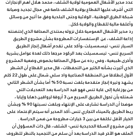
عدد مدير الأشغال العمومية لولاية الشلف ، محمد هلال أهم الإنجازات
التي أشرف عليها القطاع بولاية الشلف خاصة في مجال تجديد وصيانة
شبكة الطرق الوطنية ، الولائية وحتى البلدية وفق ما أتيح من وسائل
وأغلفة مالية للقطاع والولاية ككل .
رد مدير الأشغال العمومية خلال نزوله بمنتدى الصحافة الذي إحتضنته
إذاعة الشلف ، عن الإستفسارات المطروحة بشأن مشروع الطريق
السيار تنس- تيسمسيلت ،وأكد على تقدم أشغال إنجاز الطريق
السريع تنس- تيسمسيلت بعد الركود مرجعا ذلك لعدة عوامل بشرية
وأخرى طبيعية ، وفي رده عن سؤال الصحافة بخصوص وضعية المشروع
الذي أثيرت بشأنه الكثير من التحفظات ، قال مدير القطاع أن الشطر
الأول إنطلاقا من المنطقة الصناعية واد سلي شمال على طول 22 كلم
يشهد وتيرة إنجاز متقدمة بلغت نسبة 50 % أما بشأن الشطر الثاني
من بوزغاية إلى غاية تنس فهو قيد الدراسة بعد التعديلات التي
شمتله بأن تحول الطريق السريع من 3 أروقة لرواقين ذهابا وإيابا ،
موضحا أن الدراسة تشارف على الإنتهاء وبلغت نسبتها 90 % وبشأن
ربط الطريق بالميناء التجاري تنس ،أكد المدير أنه سيتم الإعتماد على
الخيار الأقل تكلفة من بين 3 خيارات مطروحة من ضمن الدراسة .
وعن مشروع السكة الحديدية تنس- الشلف ، قال ذات المسؤول أن
الملف هو الآخر قيد الدراسة بعد أن سلم من التجميد بالنظر للظروف