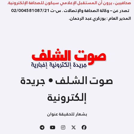
صحافيين ، يرون أن المستقبل الإعلامي سيكون للصحافة الإلكترونية.
تصدر عن – وكالة الصحافة والإتصالات . س-ت 02/004581087/21
المدير العام : بوزكري عبد الرحمان.
صوت الشلف • جريدة
إلكترونية
بشعار للحقيقة عنوان