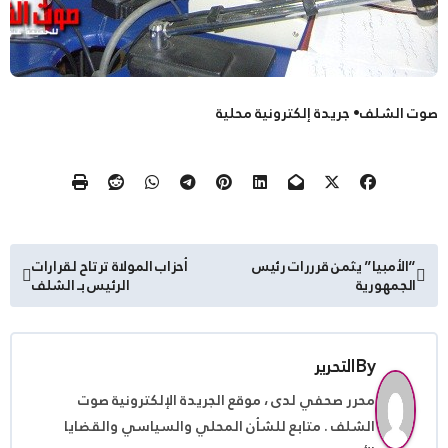
صوت الشلف• جريدة إلكترونية محلية
تصفّح
“الأمبيا” يثمن قرررات رئيس
أحزاب المولاة ترتاح لقرارات
الجمهورية
الرئيس بـ الشلف
المقالات
By
التحرير
محرر صحفي لدى ، موقع الجريدة الإلكترونية صوت
الشلف . متابع للشأن المحلي والسياسي والقضايا