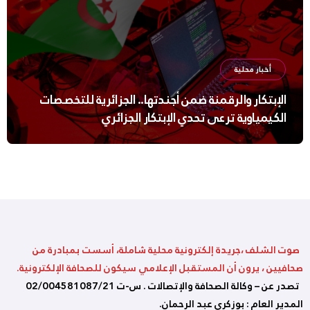
أخبار محلية
الإبتكار والرقمنة ضمن أجندتها.. الجزائرية للتخصصات
الكيمياوية ترعى تحدي الإبتكار الجزائري
صوت الشلف ،جريدة إلكترونية محلية شاملة، أسست بمبادرة من
صحافيين ، يرون أن المستقبل الإعلامي سيكون للصحافة الإلكترونية.
تصدر عن – وكالة الصحافة والإتصالات . س-ت 02/004581087/21
المدير العام : بوزكري عبد الرحمان.