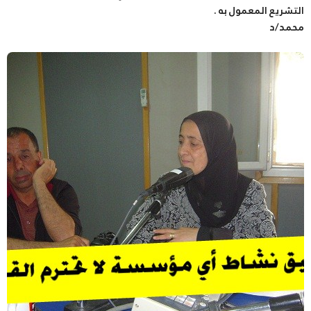
التشريع المعمول به .
محمد/د