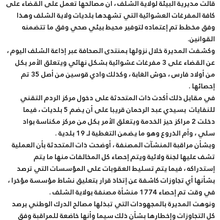
قالت مديرية البيئة لولاية الشلف ، أن مصالحها تعمل على القضاء على
كافة المفرغات العشوائية التي تشهدها بلديات ولاية الشلف وهذا
وفق مخطط تم إعتماده لتوفير محيط بيئي صحي وفق ما تتضمنه
القوانين.
وكشفت المديرة خلال نزولها بمنتدى الصحافة عبر إذاعة الشلف اليوم ،
عن القضاء على 3 مفرغات عشوائية بشكل نهائي ويتعلق الأمر بكل
من أولاد فارس ، حوش الغابة ، وكذلك وادي قوسين من أصل 35 تم
إحصائها .
في مقابل ذلك أكدت ذات المتحدثة على دخول مركز الردم التقني
للنفايات بسيدي عبد الرحمان قريبا على أن يضم 5 بلديات ، فيما
دخلت 2 مراكز حيز الخدمة ويتعلق الأمر بكل من مركز مكناسة بواد
سلي ، وأم الذروع وهو ما يضمن التغطية لـ 19 بلدية .
وبشأن مراقبة المنشآت المصنفة ، أوضحت ذات المتحدثة بأن العملية
تشف عليها لجنة ولائية ويتم إحصاء كل المخالفات منها ما يتم
إستدراكه ، فيما يتم تسليط العقوبات على المؤسسات التي ترصد
بشأنها أي تجاوزات كاشفة عن إتخاذ قرار بتعليق نشاط مؤسسة مؤخرا ،
في وقت تم إحصاء 1774 منشأة مصنفة بولاية الشلف .
ونوهت المديرة بالمجهودات التي تبذلها مصالح الدرك الوطني برصد
كل التجاوزات وإخطارها بشأن ذلك سيما وأنها خاضعة للمراقبة وفق