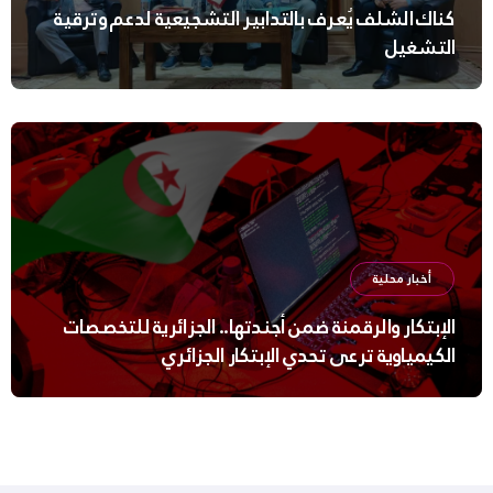
كناك الشلف يُعرف بالتدابير التشجيعية لدعم وترقية
التشغيل
أخبار محلية
الإبتكار والرقمنة ضمن أجندتها.. الجزائرية للتخصصات
الكيمياوية ترعى تحدي الإبتكار الجزائري