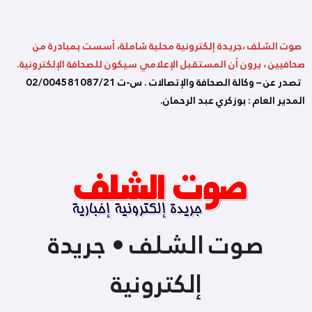
صوت الشلف ،جريدة إلكترونية محلية شاملة، أسست بمبادرة من
صحافيين ، يرون أن المستقبل الإعلامي سيكون للصحافة الإلكترونية.
تصدر عن – وكالة الصحافة والإتصالات . س-ت 02/004581087/21
المدير العام : بوزكري عبد الرحمان.
صوت الشلف • جريدة
إلكترونية