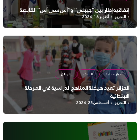
إتفاقية إطار بين “جيبلي” و”آس سي آس” القابضة
التحرير
أكتوبر 16, 2024
أخبار محلية
الحدث
الوطن
الجزائر تعيد هيكلة المناهج الدراسية في المرحلة
الابتدائية
التحرير
أغسطس 28, 2024