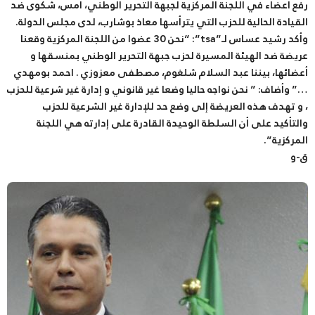
رفع أعضاء في اللجنة المركزية لجبهة التحرير الوطني، أمس، شكوى ضد
القيادة الحالية للحزب التي يترأسها معاذ بوشارب، لدى مجلس الدولة.
وأكد رشيد عساس لـ”tsa”: “نحن 30 عضوا من اللجنة المركزية وقعنا
عريضة ضد الهيئة المسيرة لحزب جبهة التحرير الوطني بمنسقها و
أعضائها، بيننا عبد السلام شلغوم، مصطفى معزوزي . احمد بومهدي
…” وأضاف: ” نحن نواجه حاليا وضعا غير قانوني و إدارة غير شرعية للحزب
، و تهدف هذه العريضة إلى وضع حد للإدارة غير الشرعية للحزب
والتأكيد على أن السلطة الوحيدة القادرة على إدارته هي اللجنة
المركزية”.
ق-و